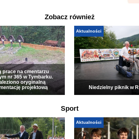
Zobacz również
Aktualności
ą prace na cmentarzu
ym nr 365 w Tymbarku.
leziono oryginalną
mentację projektową
Niedzielny piknik w 
Sport
Aktualności