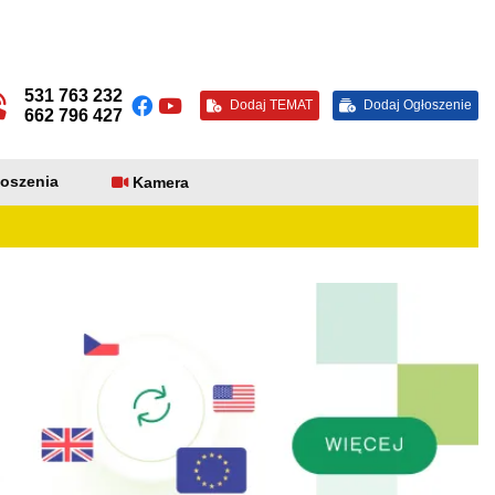
531 763 232
Dodaj TEMAT
Dodaj Ogłoszenie
662 796 427
oszenia
Kamera