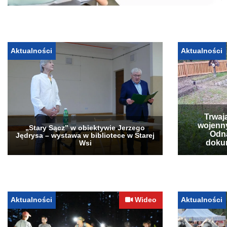
Aktualności
Aktualności
Trwaj
wojenn
„Stary Sącz” w obiektywie Jerzego
Odna
Jędrysa – wystawa w bibliotece w Starej
doku
Wsi
Aktualności
Wideo
Aktualności