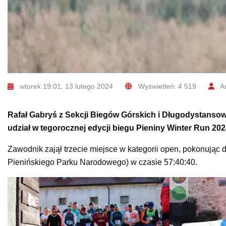
wtorek 19:01, 13 lutego 2024
Wyświetleń: 4 519
Au
Rafał Gabryś z Sekcji Biegów Górskich i Długodystanso
udział w tegorocznej edycji biegu Pieniny Winter Run 202
Zawodnik zajął trzecie miejsce w kategorii open, pokonując 
Pienińskiego Parku Narodowego) w czasie 57:40:40.