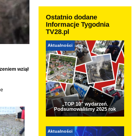
Ostatnio dodane
Informacje Tygodnia
TV28.pl
Aktualności
zeniem wziął
ie
„TOP 10” wydarzeń.
Podsumowaliśmy 2025 rok
Aktualności