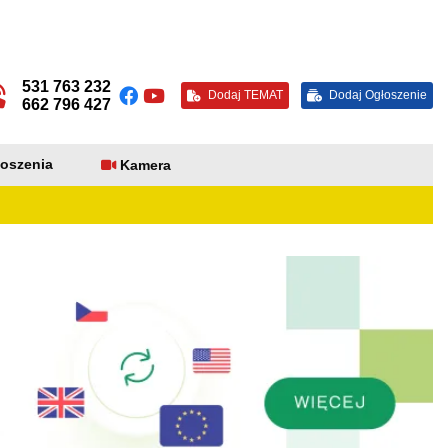
531 763 232
Dodaj TEMAT
Dodaj Ogłoszenie
662 796 427
oszenia
Kamera