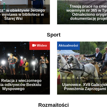
Trwają prace na cme
cz” w obiektywie Jerzego
wojennym nr 365 w Ty
– wystawa w bibliotece w
Odnaleziono orygi
Starej Wsi
dokumentację proje
Sport
Wideo
Aktualności
. Relacja z wieczornego
ia odkrywców Beskidu
Ujanowice. XVII Galicyjs
Wyspowego
Powożenia Zaprzęgami
Rozmaitości