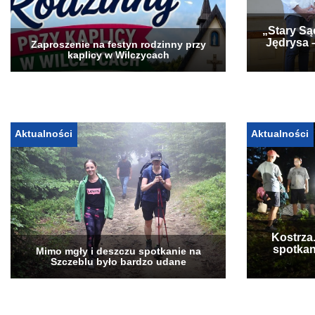
„Stary Są
Jędrysa 
Zaproszenie na festyn rodzinny przy
kaplicy w Wilczycach
Aktualności
Aktualności
Kostrza
spotkan
Mimo mgły i deszczu spotkanie na
Szczeblu było bardzo udane