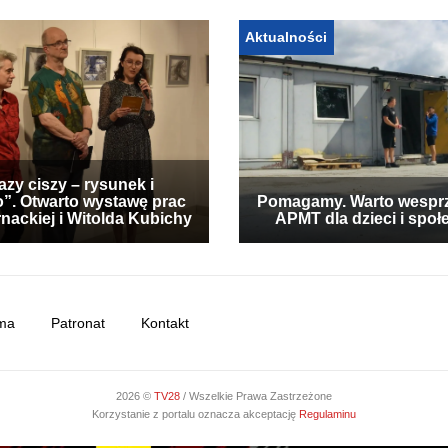
Aktualności
zy ciszy – rysunek i
”. Otwarto wystawę prac
Pomagamy. Warto wespr
nackiej i Witolda Kubichy
APMT dla dzieci i społ
ma
Patronat
Kontakt
2026 ©
TV28
/ Wszelkie Prawa Zastrzeżone
Korzystanie z portalu oznacza akceptację
Regulaminu