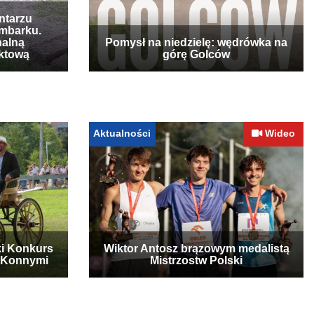
ntarzu
mbarku.
nalną
Pomysł na niedzielę: wędrówka na
ktową
górę Golców
Aktualności
Wideo
ki Konkurs
Wiktor Antosz brązowym medalistą
 Konnymi
Mistrzostw Polski