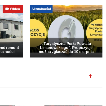
Wideo
Aktualności
„Turystyczna Perła Powiatu
zeć remont
Limanowskiego”. Propozycje
eczności
można zgłaszać do 10 sierpnia