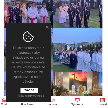
Ta strona korzysta z
ciasteczek aby
świadczyć usługi na
najwyższym poziomie.
Dalsze korzystanie ze
strony oznacza, że
zgadzasz się na ich
użycie.
ZGODA
Polityka prywatności
Start
Aktualności
Kamera
Ogłoszenia
Kontakt