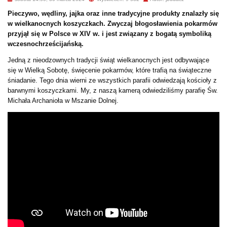
Pieczywo, wędliny, jajka oraz inne tradycyjne produkty znalazły się
w wielkanocnych koszyczkach. Zwyczaj błogosławienia pokarmów
przyjął się w Polsce w XIV w. i jest związany z bogatą symboliką
wczesnochrześcijańską.
Jedną z nieodzownych tradycji świąt wielkanocnych jest odbywające
się w Wielką Sobotę, święcenie pokarmów, które trafią na świąteczne
śniadanie. Tego dnia wierni ze wszystkich parafii odwiedzają kościoły z
barwnymi koszyczkami. My, z naszą kamerą odwiedziliśmy parafię Św.
Michała Archanioła w Mszanie Dolnej.