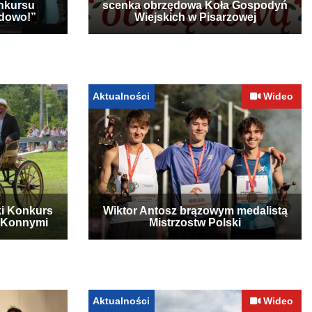
nkursu
scenka obrzędowa Koła Gospodyń
udowo!”
Wiejskich w Pisarzowej
Aktualności
Wideo
ki Konkurs
Wiktor Antosz brązowym medalistą
 Konnymi
Mistrzostw Polski
Aktualności
Wideo