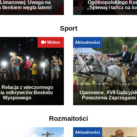
Limanowej: Uwaga na
Ogólnopolskiego Ko
a tlenkiem węgla latem!
„Śpiewaj i tańcz na l
Sport
Wideo
Aktualności
. Relacja z wieczornego
ia odkrywców Beskidu
Ujanowice. XVII Galicyjs
Wyspowego
Powożenia Zaprzęgami
Rozmaitości
Aktualności