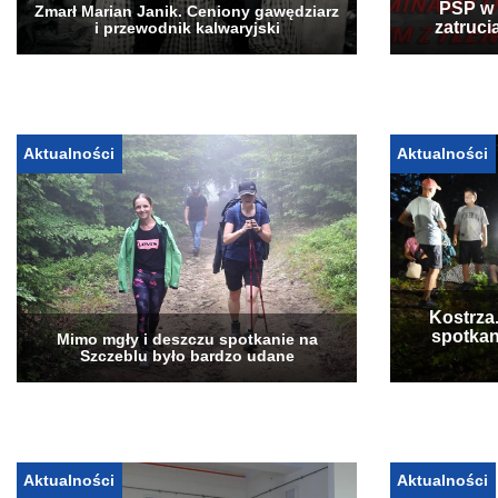
PSP w 
Zmarł Marian Janik. Ceniony gawędziarz
zatruci
i przewodnik kalwaryjski
Aktualności
Aktualności
Kostrza
spotkan
Mimo mgły i deszczu spotkanie na
Szczeblu było bardzo udane
Aktualności
Aktualności