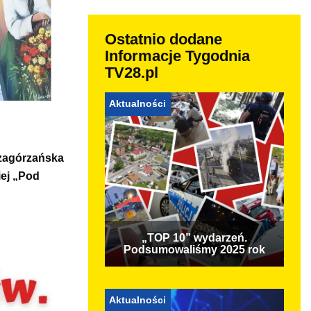
Ostatnio dodane
Informacje Tygodnia
TV28.pl
Aktualności
 zagórzańska
iej „Pod
„TOP 10” wydarzeń.
Podsumowaliśmy 2025 rok
Aktualności