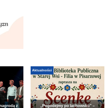
Aktualności
 nagrodą z
„Pogodejmy po lachowsku” –