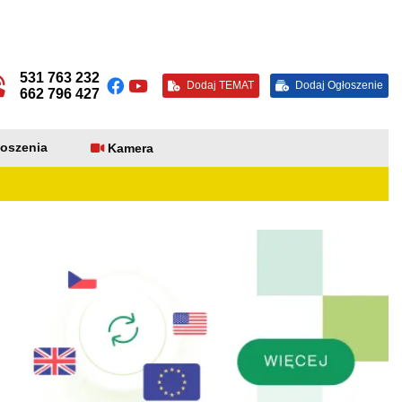
531 763 232
Dodaj TEMAT
Dodaj Ogłoszenie
662 796 427
oszenia
Kamera