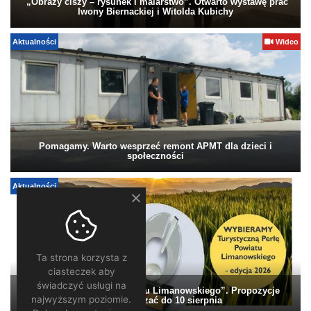
„Obrazy ciszy – rysunek i malarstwo”. Otwarto wystawę prac
Iwony Biernackiej i Witolda Kubichy
Aktualności
Wideo
Pomagamy. Warto wesprzeć remont APMT dla dzieci i
społeczności
Aktualności
Ta strona korzysta z
ciasteczek aby
świadczyć usługi na
„Turystyczna Perła Powiatu Limanowskiego”. Propozycje
najwyższym poziomie.
można zgłaszać do 10 sierpnia