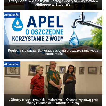
„Stary Sącz” w obiektywie Jerzego Jędrysa – wystawa w
bibliotece w Starej Wsi
Aktualności
Pogłębia się susza. Samorządy apelują o oszczędzanie wody
i solidarność
Aktualności
„Obrazy ciszy – rysunek i malarstwo”. Otwarto wystawę prac
Iwony Biernackiej i Witolda Kubichy