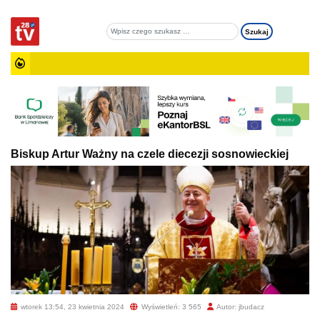
Biskup Artur Ważny na czele diecezji sosnowieckiej
wtorek 13:54, 23 kwietnia 2024
Wyświetleń: 3 565
Autor: jbudacz