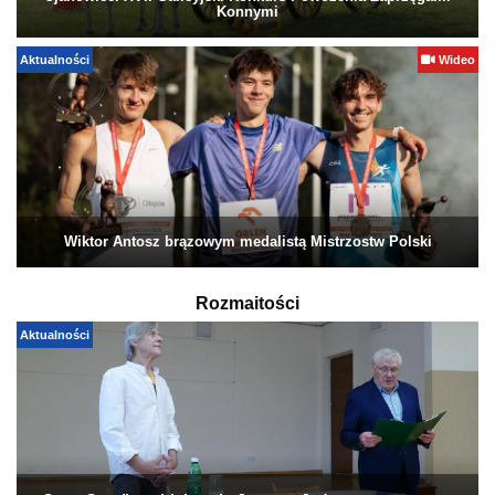
Konnymi
Aktualności
Wideo
Wiktor Antosz brązowym medalistą Mistrzostw Polski
Rozmaitości
Aktualności