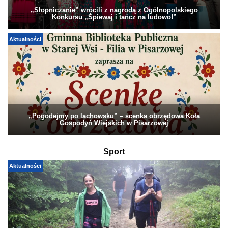
„Słopniczanie” wrócili z nagrodą z Ogólnopolskiego
Konkursu „Śpiewaj i tańcz na ludowo!”
Aktualności
„Pogodejmy po lachowsku” – scenka obrzędowa Koła
Gospodyń Wiejskich w Pisarzowej
Sport
Aktualności