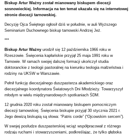
Biskup Artur Ważny został mianowany biskupem diecezji
sosnowieckiej. Informacja na ten temat ukazała się na internetowej
stronie diecezji tarnowskiej.
Decyzję Ojca Świętego ogłosił dziś w południe, w auli Wyższego
Seminarium Duchownego biskup tarnowski Andrzej Jeż.
***
Biskup Artur Ważny
urodził się 12 października 1966 roku w
Rzeszowie. Święcenia kapłańskie przyjął 25 maja 1991 roku w
Tarnowie. W ramach swojej dalszej formacji ukończył studia
doktoranckie z teologii pastoralnej na kierunku teologia małżeństwa i
rodziny na UKSW w Warszawie.
Pełnił funkcję diecezjalnego duszpasterza akademickiego oraz
diecezjalnego koordynatora Światowych Dni Młodzieży. Towarzyszył
młodym w wielu międzynarodowych spotkaniach ŚDM.
12 grudnia 2020 roku został mianowany biskupem pomocniczym
diecezji tarnowskiej. Święcenia biskupie przyjął 30 stycznia 2021 r.
Jego dewizą biskupią są słowa: “Patris corde” (“Ojcowskim sercem”).
W swojej posłudze duszpasterskiej wciąż współpracował z różnego
rodzaju ruchami i stowarzyszeniami, podkreślając, że tylko głęboka