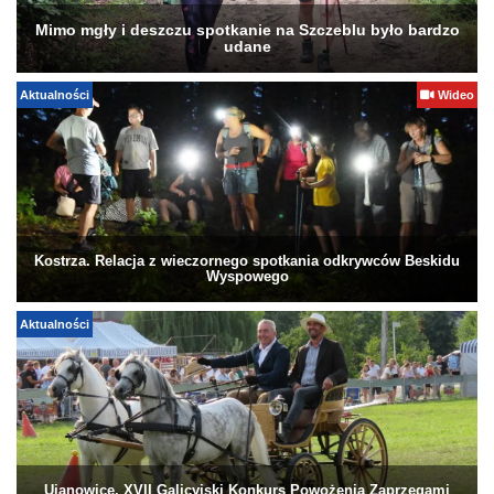
Mimo mgły i deszczu spotkanie na Szczeblu było bardzo
udane
Aktualności
Wideo
Kostrza. Relacja z wieczornego spotkania odkrywców Beskidu
Wyspowego
Aktualności
Ujanowice. XVII Galicyjski Konkurs Powożenia Zaprzęgami