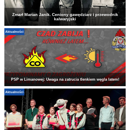
Zmarł Marian Janik. Ceniony gawędziarz i przewodnik
kalwaryjski
Aktualności
PSP w Limanowej: Uwaga na zatrucia tlenkiem węgla latem!
Aktualności