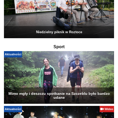
Niedzielny piknik w Roztoce
Sport
Aktualności
Mimo mgły i deszczu spotkanie na Szczeblu było bardzo
udane
Aktualności
Wideo