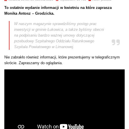
To ostatnie wydanie informacji w kwietniu na które zaprasza
Monika Antosz – Grodzicka.
W naszym magazynie sprawdziliśmy postęp prac
inwestycji w gminie Łukowica, a także byliśmy obecni
na podpisaniu bardzo ważnej umowy dotyczącej
przebudowy Szpitalnego Oddziału Ratunkowego
Szpitala Powiatowego w Limanowej.
Nie zabrakło również informacji, które prezentujemy w telegraficznym
skrócie. Zapraszamy do oglądania.