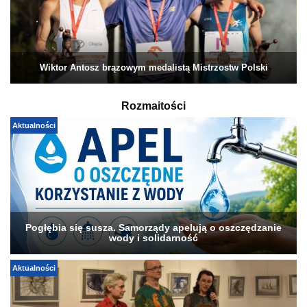
Wiktor Antosz brązowym medalistą Mistrzostw Polski
Rozmaitości
Aktualności
Pogłębia się susza. Samorządy apelują o oszczędzanie
wody i solidarność
Aktualności