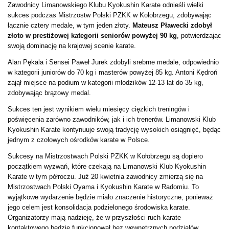
Zawodnicy Limanowskiego Klubu Kyokushin Karate odnieśli wielki
sukces podczas Mistrzostw Polski PZKK w Kołobrzegu, zdobywając
łącznie cztery medale, w tym jeden złoty.
Mateusz Pławecki zdobył
złoto w prestiżowej kategorii seniorów powyżej 90 kg
, potwierdzając
swoją dominację na krajowej scenie karate.
Alan Pękala i Sensei Paweł Jurek zdobyli srebrne medale, odpowiednio
w kategorii juniorów do 70 kg i masterów powyżej 85 kg. Antoni Kędroń
zajął miejsce na podium w kategorii młodzików 12-13 lat do 35 kg,
zdobywając brązowy medal.
Sukces ten jest wynikiem wielu miesięcy ciężkich treningów i
poświęcenia zarówno zawodników, jak i ich trenerów. Limanowski Klub
Kyokushin Karate kontynuuje swoją tradycję wysokich osiągnięć, będąc
jednym z czołowych ośrodków karate w Polsce.
Sukcesy na Mistrzostwach Polski PZKK w Kołobrzegu są dopiero
początkiem wyzwań, które czekają na Limanowski Klub Kyokushin
Karate w tym półroczu. Już 20 kwietnia zawodnicy zmierzą się na
Mistrzostwach Polski Oyama i Kyokushin Karate w Radomiu. To
wyjątkowe wydarzenie będzie miało znaczenie historyczne, ponieważ
jego celem jest konsolidacja podzielonego środowiska karate.
Organizatorzy mają nadzieję, że w przyszłości ruch karate
kontaktowego będzie funkcjonował bez wewnętrznych podziałów.