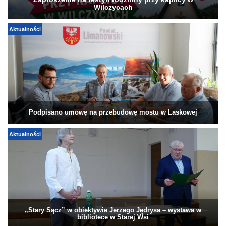
Zaproszenie na festyn rodzinny przy kaplicy w
Wilczycach
Aktualności
Podpisano umowę na przebudowę mostu w Laskowej
Aktualności
„Stary Sącz” w obiektywie Jerzego Jędrysa – wystawa w
bibliotece w Starej Wsi