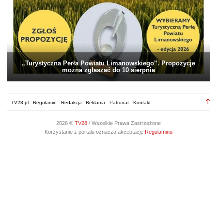
„Turystyczna Perła Powiatu Limanowskiego”. Propozycje
można zgłaszać do 10 sierpnia
TV28.pl
Regulamin
Redakcja
Reklama
Patronat
Kontakt
2026 ©
TV28
/ Wszelkie Prawa Zastrzeżone
Korzystanie z portalu oznacza akceptację
Regulaminu