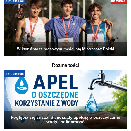
Aktualności
Wideo
Wiktor Antosz brązowym medalistą Mistrzostw Polski
Rozmaitości
Aktualności
Pogłębia się susza. Samorządy apelują o oszczędzanie
wody i solidarność