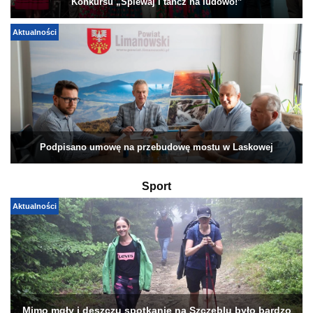
Konkursu „Śpiewaj i tańcz na ludowo!”
Aktualności
Podpisano umowę na przebudowę mostu w Laskowej
Sport
Aktualności
Mimo mgły i deszczu spotkanie na Szczeblu było bardzo