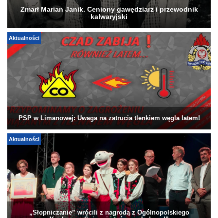
Zmarł Marian Janik. Ceniony gawędziarz i przewodnik
kalwaryjski
Aktualności
PSP w Limanowej: Uwaga na zatrucia tlenkiem węgla latem!
Aktualności
„Słopniczanie” wrócili z nagrodą z Ogólnopolskiego