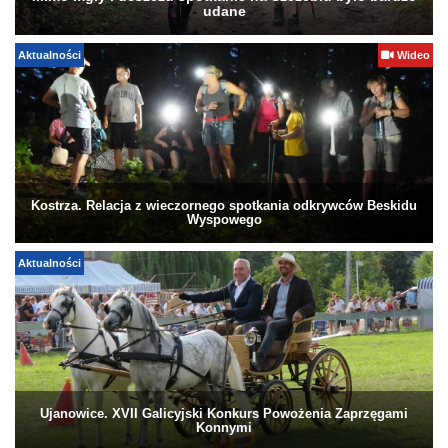
udane
Aktualności
Wideo
Kostrza. Relacja z wieczornego spotkania odkrywców Beskidu
Wyspowego
Aktualności
Ujanowice. XVII Galicyjski Konkurs Powożenia Zaprzęgami
Konnymi