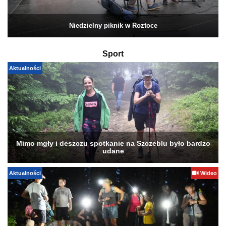
Niedzielny piknik w Roztoce
Sport
Aktualności
Mimo mgły i deszczu spotkanie na Szczeblu było bardzo
udane
Aktualności
Wideo