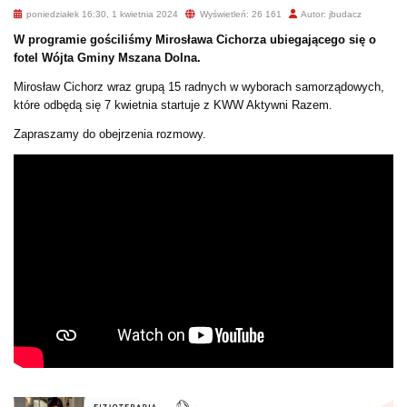
poniedziałek 16:30, 1 kwietnia 2024
Wyświetleń: 26 161
Autor: jbudacz
W programie gościliśmy Mirosława Cichorza ubiegającego się o
fotel Wójta Gminy Mszana Dolna.
Mirosław Cichorz wraz grupą 15 radnych w wyborach samorządowych,
które odbędą się 7 kwietnia startuje z KWW Aktywni Razem.
Zapraszamy do obejrzenia rozmowy.