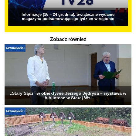
Informacje (16 – 24 grudnia). Świąteczne wydanie
magazynu podsumowującego tydzień w regionie
Zobacz również
Aktualności
„Stary Sącz” w obiektywie Jerzego Jędrysa – wystawa w
bibliotece w Starej Wsi
Aktualności