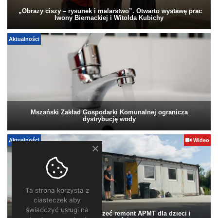
„Obrazy ciszy – rysunek i malarstwo”. Otwarto wystawę prac
Iwony Biernackiej i Witolda Kubichy
Aktualności
Mszański Zakład Gospodarki Komunalnej ogranicza
dystrybucję wody
Aktualności
Wideo
Ta strona korzysta z
ciasteczek aby
świadczyć usługi na
Pomagamy. Warto wesprzeć remont APMT dla dzieci i