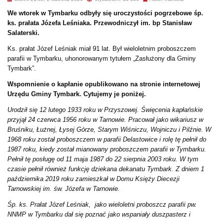
We wtorek w Tymbarku odbyły się uroczystości pogrzebowe śp.
ks. prałata Józefa Leśniaka. Przewodniczył im. bp Stanisław
Salaterski.
Ks. prałat Józef Leśniak miał 91 lat. Był wieloletnim proboszczem
parafii w Tymbarku, uhonorowanym tytułem „Zasłużony dla Gminy
Tymbark”.
Wspomnienie o kapłanie opublikowano na stronie internetowej
Urzędu Gminy Tymbark. Cytujemy je poniżej.
Urodził się 12 lutego 1933 roku w Przyszowej. Święcenia kapłańskie
przyjął 24 czerwca 1956 roku w Tarnowie. Pracował jako wikariusz w
Bruśniku, Łużnej, Łysej Górze, Starym Wiśniczu, Wojniczu i Pilźnie. W
1968 roku został proboszczem w parafii Delastowice i rolę tę pełnił do
1987 roku, kiedy został mianowany proboszczem parafii w Tymbarku.
Pełnił tę posługę od 11 maja 1987 do 22 sierpnia 2003 roku. W tym
czasie pełnił również funkcję dziekana dekanatu Tymbark. Z dniem 1
października 2019 roku zamieszkał w Domu Księży Diecezji
Tarnowskiej im. św. Józefa w Tarnowie.
Śp. ks. Prałat Józef Leśniak, jako wieloletni proboszcz parafii pw.
NNMP w Tymbarku dał się poznać jako wspaniały duszpasterz i