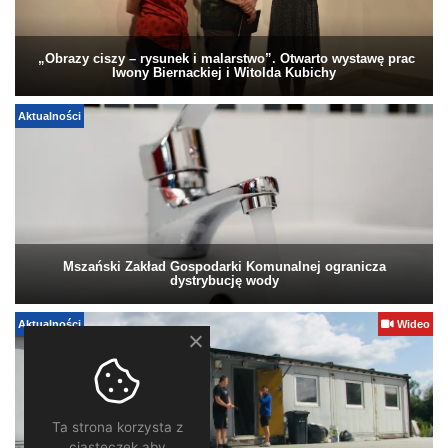
„Obrazy ciszy – rysunek i malarstwo”. Otwarto wystawę prac
Iwony Biernackiej i Witolda Kubichy
Aktualności
Mszański Zakład Gospodarki Komunalnej ogranicza
dystrybucję wody
Aktualności
Wideo
Ta strona korzysta z
ciasteczek aby