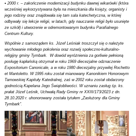
• 2000 r. – zakończenie modernizacji budynku dawnej wikarówki (która
wcześniej wykorzystywana była na mieszkania dla księży, organisty i
jego rodziny oraz znajdowała się tam sala katechetyczna, w której
odbywały się lekcje religii, w latach, gdy nauczanie religii było usunięte
ze szkół) i utworzenie w odremontowanym budynku Parafialnego
Centrum Kultury.
Wspólnie z samorządem ks. Józef Leśniak troszczył się o należyte
wychowanie młodego pokolenia oraz rozwój społeczno-kulturalno-
religijny gminy Tymbark. W dowód wyróżnienia za gorliwie pełnioną
posługę kapłańską otrzymał w roku 1969 diecezjalne odznaczenie
Expositorium Canonicale, a w roku 1980 diecezjalny przywilej Rochetto
et Mantoletto. W 1995 roku został mianowany Kanonikiem Honorowym
Tarnowskiej Kapituły Katedralnej, zaś w 2002 roku został obdarzony
godnością Kapelana Jego Świątobliwości. W uznaniu zasług śp. ks.
prałat Józef Leśnik, Uchwałą Rady Gminy nr XXIII/173/2023 z dn.
28.10.2020 r. uhonorowany została tytułem „Zasłużony dla Gminy
Tymbark”.