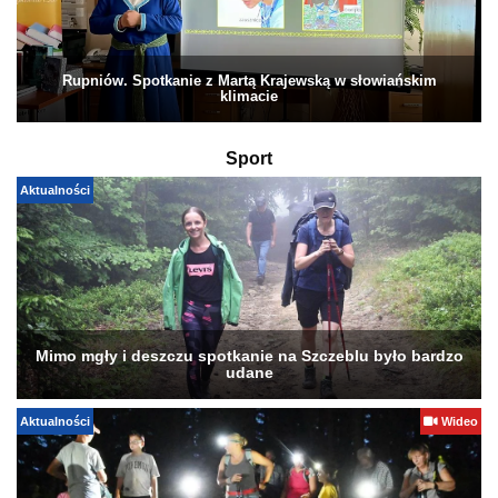
Rupniów. Spotkanie z Martą Krajewską w słowiańskim
klimacie
Sport
Aktualności
Mimo mgły i deszczu spotkanie na Szczeblu było bardzo
udane
Aktualności
Wideo