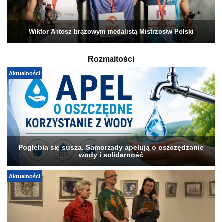
Wiktor Antosz brązowym medalistą Mistrzostw Polski
Rozmaitości
Aktualności
Pogłębia się susza. Samorządy apelują o oszczędzanie
wody i solidarność
Aktualności