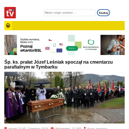
Śp. ks. prałat Józef Leśniak spoczął na cmentarzu
parafialnym w Tymbarku
wtorek 21:45, 2 kwietnia 2024
Wyświetleń: 13 385
Autor: mantosz