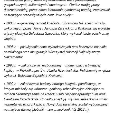
gospodarczych, kulturalnych i sportowych. Oprócz swojej pracy
duszpasterskiej, przez okres kierowania tymbarską parafią, zrealizował
następujące przedsięwzięcia oraz inwestycje:
• 1988 r. – generalny remont kościoła. Sprawiono też sześć witraży,
wykonanych przez Annę i Janusza Zarzyckich z Krakowa, wg projektu
artysty plastyka Bolesława Szpechta, który wykonał także polichromię
wnętrza;
• 1998 r. – poświęcenie nowo wybudowanych naw bocznych kościoła
parafialnego oraz inauguracja Wieczystej Adoracji Najświętszego
Sakramentu;
• 1998 r. – zakończenie rozbudowany i modernizacji istniejącej
kaplicy w Piekiełku pw. Św. Józefa Rzemieślnika. Polichromię wnętrza
wykonał Bolesław Szpecht z Krakowa;
• 1999 r. – zakończenie budowy nowego budynku parafialnego, w
którym mieściły się wówczas: gabinety rehabilitacyjne działające w
ramach Stowarzyszenia na Rzecz Osób Niepełnosprawnych im oraz
Parafialne Przedszkole. Ponadto znajdują się tam mieszkania sióstr
nazaretanek wraz z kaplicą. Nowy dom parafialny został wybudowany
na miejscu dawnej plebanii – tzw. „napoleonki” (z 1812 r.);