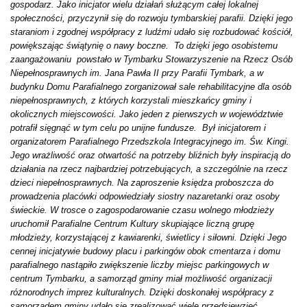
gospodarz. Jako inicjator wielu działań służącym całej lokalnej
społeczności, przyczynił się do rozwoju tymbarskiej parafii. Dzięki jego
staraniom i zgodnej współpracy z ludźmi udało się rozbudować kościół,
powiększając świątynię o nawy boczne. To dzięki jego osobistemu
zaangażowaniu powstało w Tymbarku Stowarzyszenie na Rzecz Osób
Niepełnosprawnych im. Jana Pawła II przy Parafii Tymbark, a w
budynku Domu Parafialnego zorganizował sale rehabilitacyjne dla osób
niepełnosprawnych, z których korzystali mieszkańcy gminy i
okolicznych miejscowości. Jako jeden z pierwszych w województwie
potrafił sięgnąć w tym celu po unijne fundusze. Był inicjatorem i
organizatorem Parafialnego Przedszkola Integracyjnego im. Św. Kingi.
Jego wrażliwość oraz otwartość na potrzeby bliźnich były inspiracją do
działania na rzecz najbardziej potrzebujących, a szczególnie na rzecz
dzieci niepełnosprawnych. Na zaproszenie księdza proboszcza do
prowadzenia placówki odpowiedziały siostry nazaretanki oraz osoby
świeckie. W trosce o zagospodarowanie czasu wolnego młodzieży
uruchomił Parafialne Centrum Kultury skupiające liczną grupę
młodzieży, korzystającej z kawiarenki, świetlicy i siłowni. Dzięki Jego
cennej inicjatywie budowy placu i parkingów obok cmentarza i domu
parafialnego nastąpiło zwiększenie liczby miejsc parkingowych w
centrum Tymbarku, a samorząd gminy miał możliwość organizacji
różnorodnych imprez kulturalnych. Dzięki doskonałej współpracy z
samorządem gminy udało się zrealizować wiele przedsięwzięć