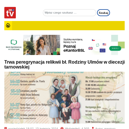
Trwa peregrynacja relikwii bł. Rodziny Ulmów w diecezji
tarnowskiej
poniedziałek 18:02, 15 kwietnia 2024
Wyświetleń: 4 505
Autor: mantosz