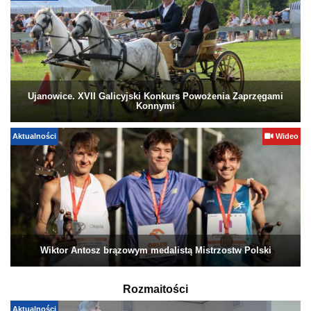
Ujanowice. XVII Galicyjski Konkurs Powożenia Zaprzęgami
Konnymi
Aktualności
Wideo
Wiktor Antosz brązowym medalistą Mistrzostw Polski
Rozmaitości
Aktualności