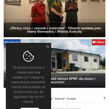
„Obrazy ciszy – rysunek i malarstwo”. Otwarto wystawę prac
Iwony Biernackiej i Witolda Kubichy
Aktualności
Wideo
Ta strona korzysta z
ciasteczek aby
świadczyć usługi na
Pomagamy. Warto wesprzeć remont APMT dla dzieci i
najwyższym poziomie.
społeczności
Dalsze korzystanie ze
strony oznacza, że
zgadzasz się na ich
TV28.pl
Regulamin
Redakcja
Reklama
Patronat
Kontakt
użycie.