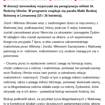
W diecezji tarnowskiej rozpoczęła się peregrynacja relikwii bł.
Rodziny Ulmów. W programie znajduje się parafia Matki Boskiej
Bolesnej w Limanowej (15 i 16 kwietnia).
Józef i Wiktoria Ulmowie wraz z siedmiorgiem dzieci to męczennicy z
Markowej (woj. podkarpackie), którzy podczas II wojny światowej
zostali zamordowani przez Niemców za ukrywanie i pomaganie Żydom.
W ubiegłym roku zostali wyniesieni na ołtarze, a ich wspomnienie
liturgiczne przypada 7 lipca, w dniu zawarcia sakramentalnego
małżeństwa przez Wiktorię i Józefa. Miłosierni Samarytanie z Markowej
patronują m.in. rodzinom, małżeństwom czy osobom starającym się o
potomstwo.
– Chcemy przez to wydarzenie zwrócić uwagę na formację stanu,
chodzi zwłaszcza o rodziny i małżeństwa, ponieważ ten ponadczasowy
wzór Rodziny Ulmów może nam pomóc w odrodzeniu relacje
małżeńskich i rodzinnych. Chodzi w tym o potęgę miłości małżeńskiej i
rodzinnej, także o potęgę miłości bliźniego, ponieważ doskonale wiemy,
że ta błogosławiona rodzina oddała swoje za rodziny Żydowskie, które
ukrywały się w ich domu – powiedział biskup tarnowski Andrzej Jeż.
Biskup podkreślił także, że przykład życia błogosławionych z Markowej,
to w kontekście działań części dzisiejszych parlamentarzystów, głośne