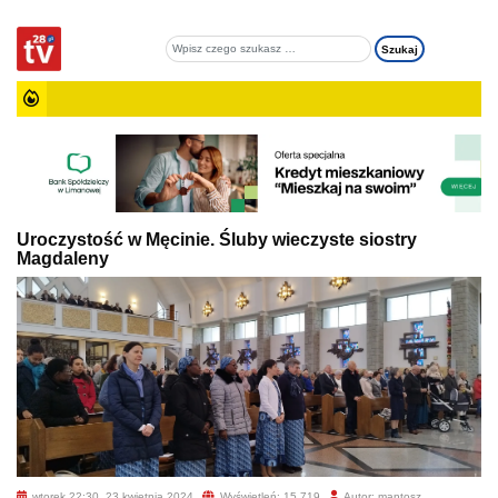
Uroczystość w Męcinie. Śluby wieczyste siostry
Magdaleny
wtorek 22:30, 23 kwietnia 2024
Wyświetleń: 15 719
Autor: mantosz