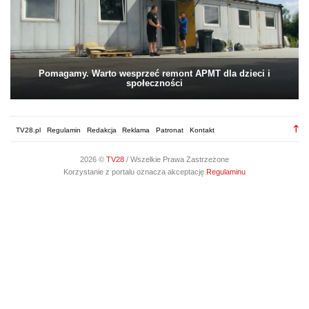
Pomagamy. Warto wesprzeć remont APMT dla dzieci i
społeczności
TV28.pl
Regulamin
Redakcja
Reklama
Patronat
Kontakt
2026 ©
TV28
/ Wszelkie Prawa Zastrzeżone
Korzystanie z portalu oznacza akceptację
Regulaminu