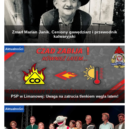
Zmarł Marian Janik. Ceniony gawędziarz i przewodnik
kalwaryjski
Aktualności
PSP w Limanowej: Uwaga na zatrucia tlenkiem węgla latem!
Aktualności