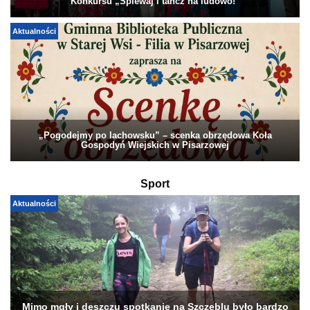
Konkursu „Śpiewaj i tańcz na ludowo!”
Aktualności
„Pogodejmy po lachowsku” – scenka obrzędowa Koła
Gospodyń Wiejskich w Pisarzowej
Sport
Aktualności
Mimo mgły i deszczu spotkanie na Szczeblu było bardzo