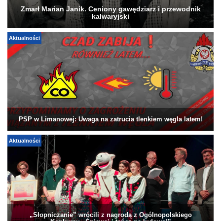
Zmarł Marian Janik. Ceniony gawędziarz i przewodnik
kalwaryjski
Aktualności
PSP w Limanowej: Uwaga na zatrucia tlenkiem węgla latem!
Aktualności
„Słopniczanie” wrócili z nagrodą z Ogólnopolskiego