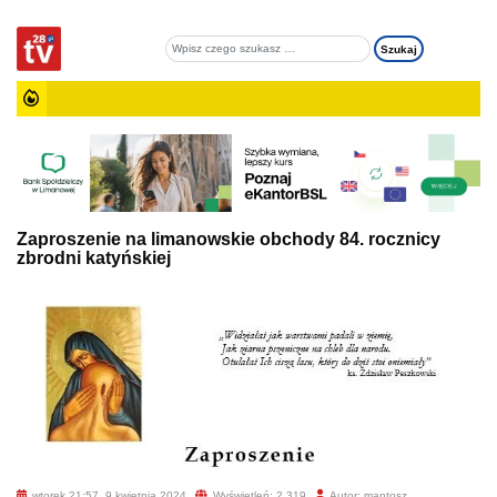
Zaproszenie na limanowskie obchody 84. rocznicy
zbrodni katyńskiej
wtorek 21:57, 9 kwietnia 2024
Wyświetleń: 2 319
Autor: mantosz