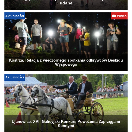
udane
Aktualności
Wideo
Kostrza. Relacja z wieczornego spotkania odkrywców Beskidu
Wyspowego
Aktualności
Ujanowice. XVII Galicyjski Konkurs Powożenia Zaprzęgami
Konnymi