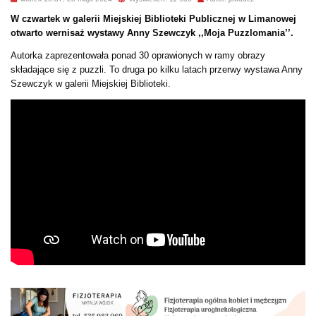
W czwartek w galerii Miejskiej Biblioteki Publicznej w Limanowej
otwarto wernisaż wystawy Anny Szewczyk ,,Moja Puzzlomania’’.
Autorka zaprezentowała ponad 30 oprawionych w ramy obrazy
składające się z puzzli. To druga po kilku latach przerwy wystawa Anny
Szewczyk w galerii Miejskiej Biblioteki.