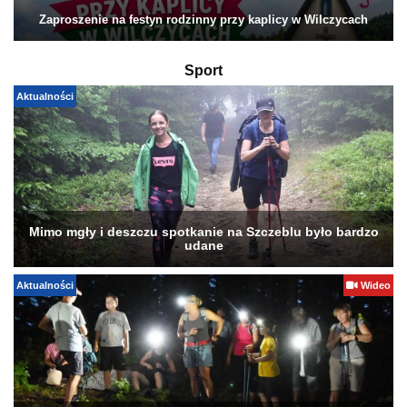
Zaproszenie na festyn rodzinny przy kaplicy w Wilczycach
Sport
Aktualności
Mimo mgły i deszczu spotkanie na Szczeblu było bardzo
udane
Aktualności
Wideo