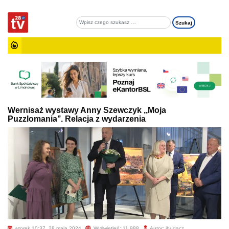
Wernisaż wystawy Anny Szewczyk ,,Moja
Puzzlomania’’. Relacja z wydarzenia
wtorek 10:37, 28 maja 2024
Wyświetleń: 11 988
Autor: jbudacz