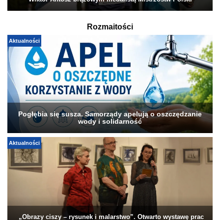
Wiktor Antosz brązowym medalistą Mistrzostw Polski
Rozmaitości
Aktualności
Pogłębia się susza. Samorządy apelują o oszczędzanie
wody i solidarność
Aktualności
„Obrazy ciszy – rysunek i malarstwo”. Otwarto wystawę prac