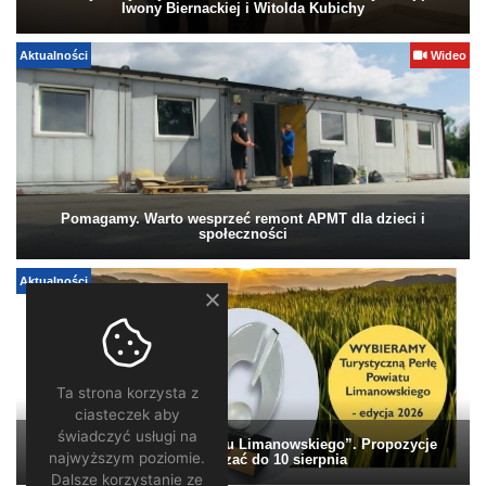
Iwony Biernackiej i Witolda Kubichy
Aktualności
Wideo
Pomagamy. Warto wesprzeć remont APMT dla dzieci i
społeczności
Aktualności
Ta strona korzysta z
ciasteczek aby
świadczyć usługi na
„Turystyczna Perła Powiatu Limanowskiego”. Propozycje
najwyższym poziomie.
można zgłaszać do 10 sierpnia
Dalsze korzystanie ze