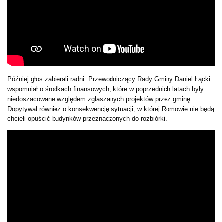
Później głos zabierali radni. Przewodniczący Rady Gminy Daniel Łącki
wspomniał o środkach finansowych, które w poprzednich latach były
niedoszacowane względem zgłaszanych projektów przez gminę.
Dopytywał również o konsekwencję sytuacji, w której Romowie nie będą
chcieli opuścić budynków przeznaczonych do rozbiórki.