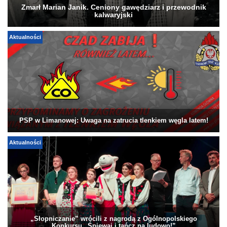
Zmarł Marian Janik. Ceniony gawędziarz i przewodnik
kalwaryjski
Aktualności
PSP w Limanowej: Uwaga na zatrucia tlenkiem węgla latem!
Aktualności
„Słopniczanie” wrócili z nagrodą z Ogólnopolskiego