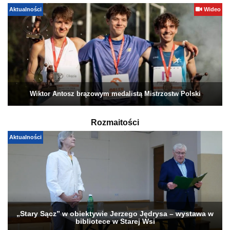
Aktualności
Wideo
Wiktor Antosz brązowym medalistą Mistrzostw Polski
Rozmaitości
Aktualności
„Stary Sącz” w obiektywie Jerzego Jędrysa – wystawa w
bibliotece w Starej Wsi