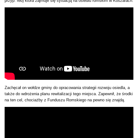
przyp. red) która zajmuje się sytuacją na osiedlu romskim w Koszarach.
Zachęcał on wołdze gminy do opracowania strategii rozwoju osiedla, a
także do wdrożenia planu rewitalizacji tego miejsca. Zapewnił, że środki
na ten cel, chociażby z Funduszu Romskiego na pewno się znajdą.