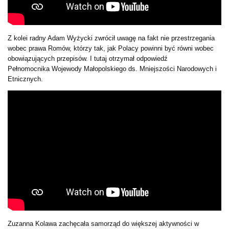
Z kolei radny Adam Wyżycki zwrócił uwagę na fakt nie przestrzegania
wobec prawa Romów, którzy tak, jak Polacy powinni być równi wobec
obowiązujących przepisów. I tutaj otrzymał odpowiedź
Pełnomocnika Wojewody Małopolskiego ds. Mniejszości Narodowych i
Etnicznych.
Zuzanna Kolawa zachęcała samorząd do większej aktywności w