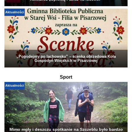
Konkursu „Śpiewaj i tańcz na ludowo!”
Aktualności
„Pogodejmy po lachowsku” – scenka obrzędowa Koła
Gospodyń Wiejskich w Pisarzowej
Sport
Aktualności
Mimo mgły i deszczu spotkanie na Szczeblu było bardzo