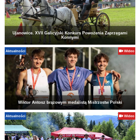
Ujanowice. XVII Galicyjski Konkurs Powożenia Zaprzęgami
Konnymi
Aktualności
Wideo
Wiktor Antosz brązowym medalistą Mistrzostw Polski
Aktualności
Wideo