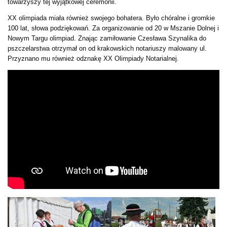
towarzyszy tej wyjątkowej ceremonii.
XX olimpiada miała również swojego bohatera. Było chóralne i gromkie
100 lat, słowa podziękowań. Za organizowanie od 20 w Mszanie Dolnej i
Nowym Targu olimpiad. Znając zamiłowanie Czesława Szynalika do
pszczelarstwa otrzymał on od krakowskich notariuszy malowany ul.
Przyznano mu również odznakę XX Olimpiady Notarialnej.