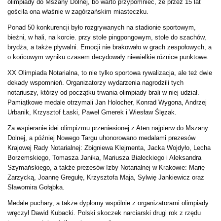
olimpiady do Mszany Dolnej, bo warto przypomnieć, że przez 15 lat
gościła ona właśnie w zagórzańskim miasteczku.
Ponad 50 konkurencji było rozgrywanych na stadionie sportowym,
bieżni, w hali, na korcie. przy stole pingpongowym, stole do szachów,
brydża, a także pływalni. Emocji nie brakowało w grach zespołowych, a
o końcowym wyniku czasem decydowały niewielkie różnice punktowe.
XX Olimpiada Notarialna, to nie tylko sportowa rywalizacja, ale też dwie
dekady wspomnień. Organizatorzy wydarzenia nagrodzili tych
notariuszy, którzy od początku trwania olimpiady brali w niej udział.
Pamiątkowe medale otrzymali Jan Holocher, Konrad Wygona, Andrzej
Urbanik, Krzysztof Łaski, Paweł Gmerek i Wiesław Ślęzak.
Za wspieranie idei olimpizmu przeniesionej z Aten najpierw do Mszany
Dolnej, a później Nowego Targu uhonorowano medalami prezesów
Krajowej Rady Notarialnej: Zbigniewa Klejmenta, Jacka Wojdyło, Lecha
Borzemskiego, Tomasza Janika, Mariusza Białeckiego i Aleksandra
Szymańskiego, a także prezesów Izby Notarialnej w Krakowie: Marię
Zarzycką, Joannę Gregułę, Krzysztofa Maja, Sylwię Jankiewicz oraz
Sławomira Gołąbka.
Medale puchary, a także dyplomy wspólnie z organizatorami olimpiady
wręczył Dawid Kubacki. Polski skoczek narciarski drugi rok z rzędu