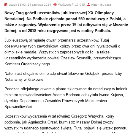
piątek 13:03, 14 czerwca 2024
Wyświetleń: 17 945
Autor: jbudacz
Nowy Targ gościł uczestników jubileuszowej XX Olimpiady
Notarialnej. Na Podhale zjechało ponad 550 notariuszy z Polski, a
także z zagranicy. Wydarzenie przez 15 lat odbywało się w Mszanie
Dolnej, a od 2018 roku rozgrywane jest w stolicy Podhala.
Jubileuszową olimpiadę otwarł przemarsz uczestników. Tutaj
obserwujemy tych zawodników, którzy przez dwa dni rywalizowali o
olimpijskie medale. Wszystkich zaproszonych gości, a także
uczestników wydarzenia powitał Czesław Szynalik, przewodniczący
Komitetu Organizacyjnego.
Natomiast oficjalnie olimpiadę otwarł Sławomir Gołąbek, prezes Izby
Notarialnej w Krakowie.
Podczas oficjalnego otwarcia pismo skierowane do notariuszy w imieniu
ministra sprawiedliwościowi Adama Bodnara odczytała Iwona Kujawa,
dyrektor Departamentu Zawodów Prawniczych Ministerstwa
Sprawiedliwości.
Uczestników wydarzenia witał również Grzegorz Watycha, który
podobnie, jak Agnieszka Orzeł, burmistrz Mszany Dolnej życzył
wszystkim udanego sportowego święta. Tutaj pojawił się wątek powrotu