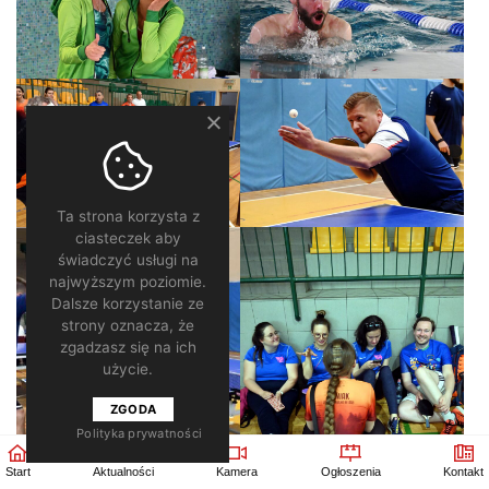
Ta strona korzysta z
ciasteczek aby
świadczyć usługi na
najwyższym poziomie.
Dalsze korzystanie ze
strony oznacza, że
zgadzasz się na ich
użycie.
ZGODA
Polityka prywatności
Start
Aktualności
Kamera
Ogłoszenia
Kontakt