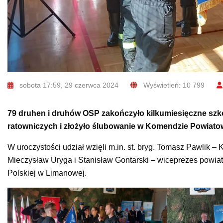
sobota 17:59, 29 czerwca 2024
Wyświetleń: 10 799
79 druhen i druhów OSP zakończyło kilkumiesięczne szk
ratowniczych i złożyło ślubowanie w Komendzie Powiato
W uroczystości udział wzięli m.in. st. bryg. Tomasz Pawlik
Mieczysław Uryga i Stanisław Gontarski – wiceprezes powia
Polskiej w Limanowej.