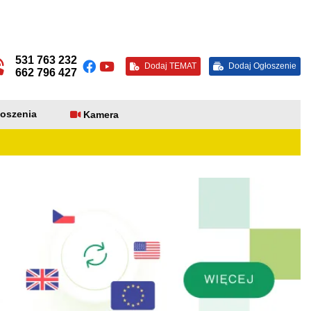
531 763 232
Dodaj TEMAT
Dodaj Ogłoszenie
662 796 427
oszenia
Kamera