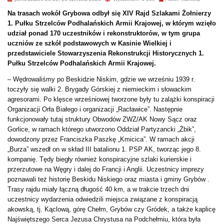
Na trasach wokół Grybowa odbył się XIV Rajd Szlakami Żołnierzy
1. Pułku Strzelców Podhalańskich Armii Krajowej, w którym wzięło
udział ponad 170 uczestników i rekonstruktorów, w tym grupa
uczniów ze szkół podstawowych w Kasinie Wielkiej i
przedstawiciele Stowarzyszenia Rekonstrukcji Historycznych 1.
Pułku Strzelców Podhalańskich Armii Krajowej.
– Wędrowaliśmy po Beskidzie Niskim, gdzie we wrześniu 1939 r.
toczyły się walki 2. Brygady Górskiej z niemieckim i słowackim
agresorami. Po klęsce wrześniowej tworzone były tu zalążki konspiracji
Organizacji Orła Białego i organizacji „Racławice”. Następnie
funkcjonowały tutaj struktury Obwodów ZWZ/AK Nowy Sącz oraz
Gorlice, w ramach którego utworzono Oddział Partyzancki „Żbik”,
dowodzony przez Franciszka Paszkę „Kmicica”. W ramach akcji
„Burza” wszedł on w skład III batalionu 1. PSP AK, tworząc jego 8.
kompanię. Tędy biegły również konspiracyjne szlaki kurierskie i
przerzutowe na Węgry i dalej do Francji i Anglii. Uczestnicy imprezy
poznawali też historię Beskidu Niskiego oraz miasta i gminy Grybów .
Trasy rajdu miały łączną długość 40 km, a w trakcie trzech dni
uczestnicy wydarzenia odwiedzili miejsca związane z konspiracją
akowską, tj. Kąclową, górę Chełm, Grybów czy Gródek, a także kaplicę
Najświętszego Serca Jezusa Chrystusa na Podchełmiu, która była