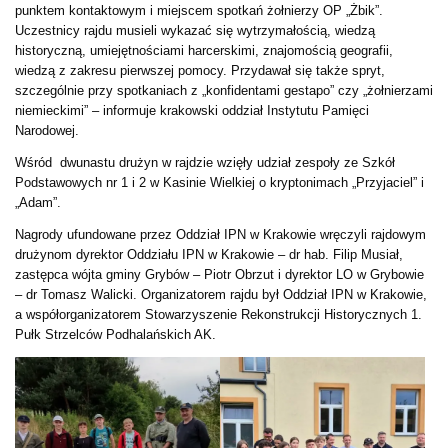
punktem kontaktowym i miejscem spotkań żołnierzy OP „Żbik”.
Uczestnicy rajdu musieli wykazać się wytrzymałością, wiedzą
historyczną, umiejętnościami harcerskimi, znajomością geografii,
wiedzą z zakresu pierwszej pomocy. Przydawał się także spryt,
szczególnie przy spotkaniach z „konfidentami gestapo” czy „żołnierzami
niemieckimi” – informuje krakowski oddział Instytutu Pamięci
Narodowej.
Wśród dwunastu drużyn w rajdzie wzięły udział zespoły ze Szkół
Podstawowych nr 1 i 2 w Kasinie Wielkiej o kryptonimach „Przyjaciel” i
„Adam”.
Nagrody ufundowane przez Oddział IPN w Krakowie wręczyli rajdowym
drużynom dyrektor Oddziału IPN w Krakowie – dr hab. Filip Musiał,
zastępca wójta gminy Grybów – Piotr Obrzut i dyrektor LO w Grybowie
– dr Tomasz Walicki. Organizatorem rajdu był Oddział IPN w Krakowie,
a współorganizatorem Stowarzyszenie Rekonstrukcji Historycznych 1.
Pułk Strzelców Podhalańskich AK.