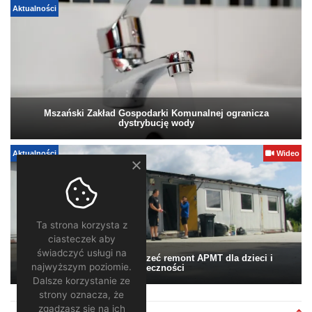
Aktualności
Mszański Zakład Gospodarki Komunalnej ogranicza
dystrybucję wody
Aktualności
Wideo
Ta strona korzysta z
ciasteczek aby
świadczyć usługi na
Pomagamy. Warto wesprzeć remont APMT dla dzieci i
najwyższym poziomie.
społeczności
Dalsze korzystanie ze
strony oznacza, że
zgadzasz się na ich