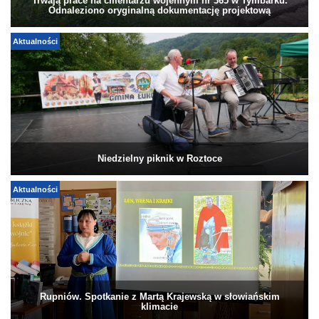
Trwają prace na cmentarzu wojennym nr 365 w Tymbarku.
Odnaleziono oryginalną dokumentację projektową
Aktualności
Niedzielny piknik w Roztoce
Aktualności
Rupniów. Spotkanie z Martą Krajewską w słowiańskim
klimacie