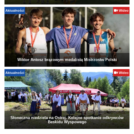
Aktualności
Wideo
Wiktor Antosz brązowym medalistą Mistrzostw Polski
Aktualności
Wideo
Słoneczna niedziela na Ostrej. Kolejne spotkanie odkrywców
Beskidu Wyspowego