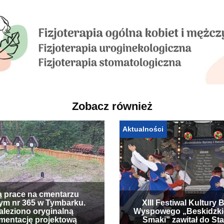
Zobacz również
Aktualności
ą prace na cmentarzu
ym nr 365 w Tymbarku.
XIII Festiwal Kultury 
leziono oryginalną
Wyspowego „Beskidzki
mentację projektową
Smaki” zawitał do Sta