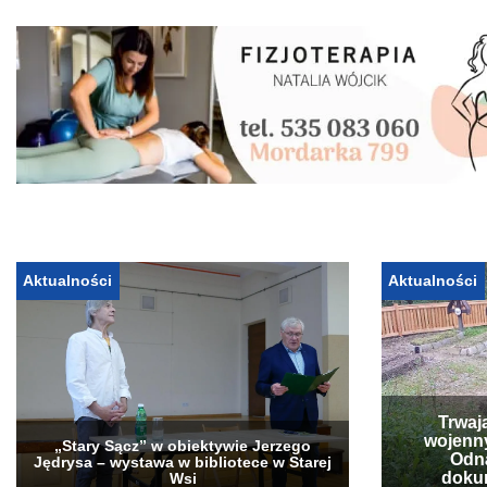
Aktualności
Aktualności
Trwaj
wojenn
„Stary Sącz” w obiektywie Jerzego
Odna
Jędrysa – wystawa w bibliotece w Starej
doku
Wsi