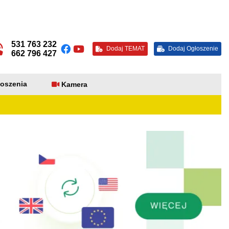
531 763 232
Dodaj TEMAT
Dodaj Ogłoszenie
662 796 427
oszenia
Kamera