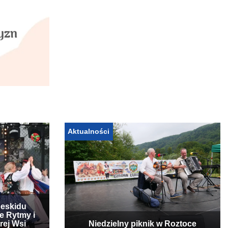
Aktualności
Beskidu
e Rytmy i
rej Wsi
Niedzielny piknik w Roztoce