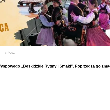
: mantosz
u Wyspowego „Beskidzkie Rytmy i Smaki”. Poprzedzą go zma