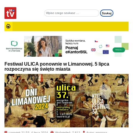
Festiwal ULICA ponownie w Limanowej. 5 lipca
rozpoczyna się święto miasta
czwartek 21:53, 4 lipca 2024
Wyświetleń: 7 812
Autor: mantosz