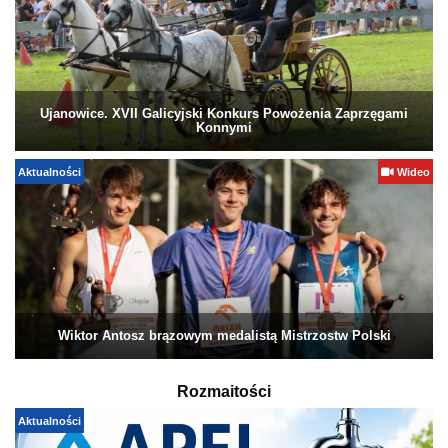
Ujanowice. XVII Galicyjski Konkurs Powożenia Zaprzęgami
Konnymi
Aktualności
Wideo
Wiktor Antosz brązowym medalistą Mistrzostw Polski
Rozmaitości
Aktualności