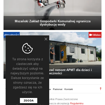
Mszański Zakład Gospodarki Komunalnej ogranicza
dystrybucję wody
Aktualności
Wideo
Ta strona korzysta z
ciasteczek aby
świadczyć usługi na
Pomagamy. Warto wesprzeć remont APMT dla dzieci i
najwyższym poziomie.
społeczności
Dalsze korzystanie ze
strony oznacza, że
zgadzasz się na ich
TV28.pl
Regulamin
Redakcja
Reklama
Patronat
Kontakt
użycie.
2026 ©
TV28
/ Wszelkie Prawa Zastrzeżone
ZGODA
Korzystanie z portalu oznacza akceptację
Regulaminu