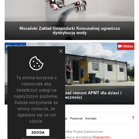
Mszański Zakład Gospodarki Komunalnej ogranicza
dystrybucję wody
Aktualności
Wideo
Ta strona korzysta z
ciasteczek aby
świadczyć usługi na
Pomagamy. Warto wesprzeć remont APMT dla dzieci i
najwyższym poziomie.
społeczności
Dalsze korzystanie ze
strony oznacza, że
zgadzasz się na ich
TV28.pl
Regulamin
Redakcja
Reklama
Patronat
Kontakt
użycie.
2026 ©
TV28
/ Wszelkie Prawa Zastrzeżone
ZGODA
Korzystanie z portalu oznacza akceptację
Regulaminu