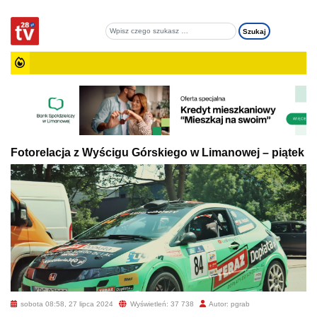
Fotorelacja z Wyścigu Górskiego w Limanowej – piątek
sobota 08:58, 27 lipca 2024
Wyświetleń: 37 738
Autor: pgrab