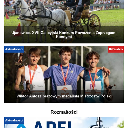
Ujanowice. XVII Galicyjski Konkurs Powożenia Zaprzęgami
Konnymi
Aktualności
Wideo
Wiktor Antosz brązowym medalistą Mistrzostw Polski
Rozmaitości
Aktualności