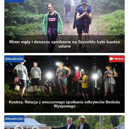
Mimo mgły i deszczu spotkanie na Szczeblu było bardzo
udane
Aktualności
Wideo
Kostrza. Relacja z wieczornego spotkania odkrywców Beskidu
Wyspowego
Aktualności