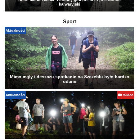
Zmarł Marian Janik. Ceniony gawędziarz i przewodnik
kalwaryjski
Sport
Aktualności
Mimo mgły i deszczu spotkanie na Szczeblu było bardzo
udane
Aktualności
Wideo