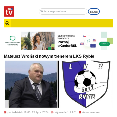
Mateusz Wroński nowym trenerem LKS Rybie
poniedziałek 18:03, 22 lipca 2024
Wyświetleń: 7 961
Autor: mantosz