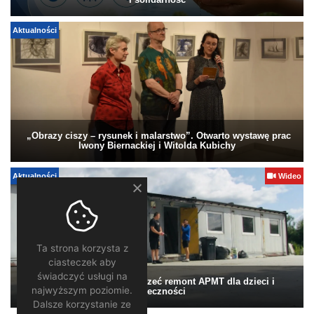
i solidarność
Aktualności
„Obrazy ciszy – rysunek i malarstwo”. Otwarto wystawę prac
Iwony Biernackiej i Witolda Kubichy
Aktualności
Wideo
Ta strona korzysta z
ciasteczek aby
świadczyć usługi na
Pomagamy. Warto wesprzeć remont APMT dla dzieci i
najwyższym poziomie.
społeczności
Dalsze korzystanie ze