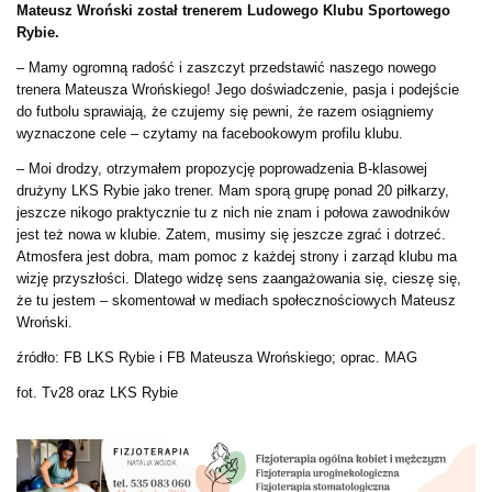
Mateusz Wroński został trenerem Ludowego Klubu Sportowego
Rybie.
– Mamy ogromną radość i zaszczyt przedstawić naszego nowego
trenera Mateusza Wrońskiego! Jego doświadczenie, pasja i podejście
do futbolu sprawiają, że czujemy się pewni, że razem osiągniemy
wyznaczone cele – czytamy na facebookowym profilu klubu.
– Moi drodzy, otrzymałem propozycję poprowadzenia B-klasowej
drużyny LKS Rybie jako trener. Mam sporą grupę ponad 20 piłkarzy,
jeszcze nikogo praktycznie tu z nich nie znam i połowa zawodników
jest też nowa w klubie. Zatem, musimy się jeszcze zgrać i dotrzeć.
Atmosfera jest dobra, mam pomoc z każdej strony i zarząd klubu ma
wizję przyszłości. Dlatego widzę sens zaangażowania się, cieszę się,
że tu jestem – skomentował w mediach społecznościowych Mateusz
Wroński.
źródło: FB LKS Rybie i FB Mateusza Wrońskiego; oprac. MAG
fot. Tv28 oraz LKS Rybie