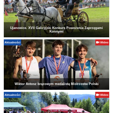
Ujanowice. XVII Galicyjski Konkurs Powożenia Zaprzęgami
Konnymi
Aktualności
Wideo
Wiktor Antosz brązowym medalistą Mistrzostw Polski
Aktualności
Wideo