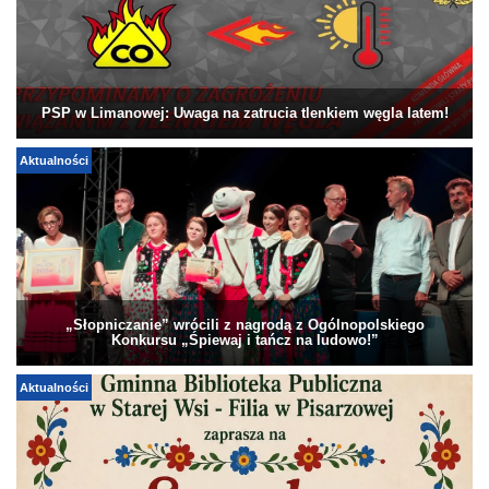
PSP w Limanowej: Uwaga na zatrucia tlenkiem węgla latem!
Aktualności
„Słopniczanie” wrócili z nagrodą z Ogólnopolskiego
Konkursu „Śpiewaj i tańcz na ludowo!”
Aktualności