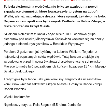
To była ekstremalna wędrówka nie tylko ze względu na powoli
zapadające ciemności, które towarzyszyły turystom na Luboń
Wielki, ale też na padający deszcz, który sprawił, że łatwo nie było.
Organizatorem spotkania był Związek Podhalan w Rabce Zdroju, a
także rabczański Urząd Miasta.
Szlakiem niebieskim z Rabki Zaryte blisko 100 – osobowa grupa
piechurów pod opieką Mieczysława Kapiewicza wspinała się na szczyt
jednego z siedmiu tysięczników w Beskidzie Wyspowym.
Po około 2 godzinach już byliśmy na Luboniu Wielkim. To jeden z
najbardziej popularnych celów wędrówki. Tutaj bowiem znajduje się
wybudowane przed II wojną światową charakterystyczne schronisko.
Miejsce to może być początkiem lub końcem liczącego 137 km Małego
Szlaku Beskidzkiego.
Tradycyjnie były tańce i akcyjne konkursy. Nagrody dla uczestników
konkursów wręczał sekretarz Urzędu Miasta i Gminy w Rabce Zdroju
Robert Wodziak.
Wyniki konkursów:
Najmłodszy turysta: Pola Bogacz (5,5 roku), Jordanów