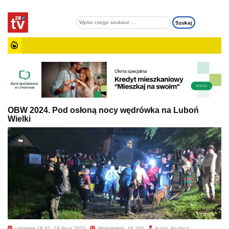
OBW 2024. Pod osłoną nocy wędrówka na Luboń
Wielki
czwartek 16:32, 18 lipca 2024
Wyświetleń: 16 264
Autor: jbudacz