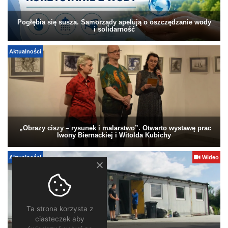
Pogłębia się susza. Samorządy apelują o oszczędzanie wody
i solidarność
Aktualności
„Obrazy ciszy – rysunek i malarstwo”. Otwarto wystawę prac
Iwony Biernackiej i Witolda Kubichy
Aktualności
Wideo
Ta strona korzysta z
ciasteczek aby