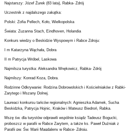
Najstarszy: Józef Żurek (83 lata), Rabka- Zdrój
Uczestnik z najdalszego zakątka:
Polski: Zofia Pellech, Koło, Wielkopolska
Świata: Zuzanna Stach, Eindhoven, Holandia
Konkurs wiedzy o Beskidzie Wyspowym i Rabce Zdroju:
I m Katarzyna Wąchała, Dobra
II m Patrycja Wróbel, Laskowa
Najmilsza turystka: Aleksandra Wnękowicz, Rabka- Zdrój
Najmilszy: Konrad Koza, Dobra.
Rodzinne Odkrywanie: Rodzina Dobrowolskich i Kościelniaków z Rabki-
Zarytego i Mszany Dolnej.
Laureaci konkursu tańców regionalnych: Agnieszka Adamek, Sucha
Beskidzka, Patrycja Hojnic, Kraków i Mateusz Biedroń, Rabka.
Mszę św. dla turystów odprawili wspólnie ksiądz Tadeusz Bogucki,
proboszcz w parafii w Rabce Zarytem, a także ks. Paweł Duźniak z
Parafii pw. Św. Marii Magdaleny w Rabce- Zdroju.