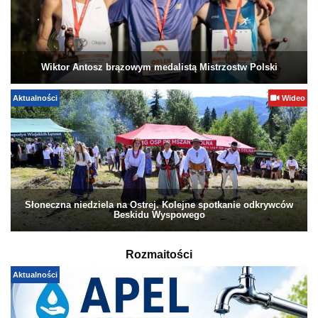
Wiktor Antosz brązowym medalistą Mistrzostw Polski
Aktualności
Wideo
Słoneczna niedziela na Ostrej. Kolejne spotkanie odkrywców
Beskidu Wyspowego
Rozmaitości
Aktualności