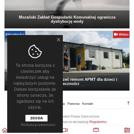
Mszański Zakład Gospodarki Komunalnej ogranicza
dystrybucję wody
Aktualności
Wideo
Ta strona korzysta z
ciasteczek aby
świadczyć usługi na
Pomagamy. Warto wesprzeć remont APMT dla dzieci i
najwyższym poziomie.
społeczności
Dalsze korzystanie ze
strony oznacza, że
zgadzasz się na ich
TV28.pl
Regulamin
Redakcja
Reklama
Patronat
Kontakt
użycie.
2026 ©
TV28
/ Wszelkie Prawa Zastrzeżone
ZGODA
Korzystanie z portalu oznacza akceptację
Regulaminu
Polityka prywatności