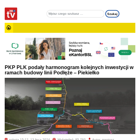
PKP PLK podały harmonogram kolejnych inwestycji w
ramach budowy linii Podłęże – Piekiełko
sobota 15:12, 13 lipca 2024
Wyświetleń: 85 793
Autor: mantosz