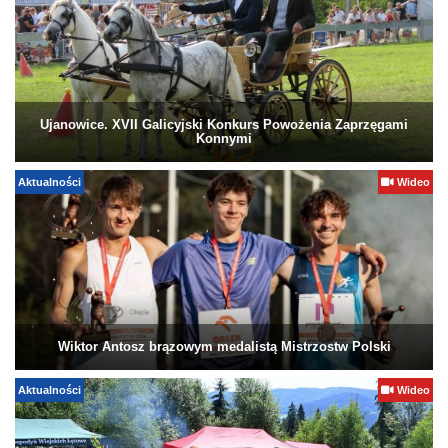
Ujanowice. XVII Galicyjski Konkurs Powożenia Zaprzęgami
Konnymi
Aktualności
Wideo
Wiktor Antosz brązowym medalistą Mistrzostw Polski
Aktualności
Wideo