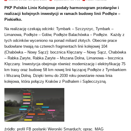
PKP Polskie Linie Kolejowe podały harmonogram przetargów i
realizacji kolejnych inwestycji w ramach budowy linii Podłęże –
Piekiełko.
Na realizację czekają odcinki: Tymbark – Szczyrzyc, Tymbark –
Limanowa, Podłęże – Gdów, Podłęże Balachówka – Podłęże. Każdy z
tych odcinków wyceniono na ponad miliard złotych. Obecnie prace
budowlane trwają na czterech fragmentach linii kolejowej 104
(Chabówka – Nowy Sącz): bocznica Klęczany – Nowy Sącz, Chabówka
– Rabka Zaryte, Rabka Zaryte – Mszana Dolna, Limanowa – bocznica
Klęczany. Inwestycja obejmuje również modernizację i elektryfikację 75
km trasy oraz budowę 58 km nowej linii łączącej Podłęże z Tymbarkiem
i Mszaną Dolną. Dzięki temu do 2030 roku powstanie nowa linia
kolejowa, która połączy Kraków z Podhalem i Sądecczyzną.
źródło: profil FB posłanki Weroniki Smarduch; oprac. MAG