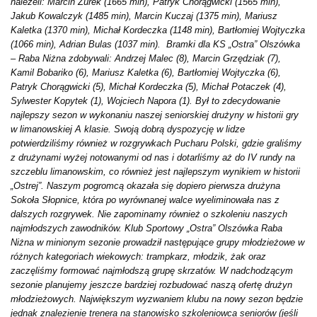
należeli: Marcin Żurek (1665 min), Patryk Chorągwicki (1565 min),
Jakub Kowalczyk (1485 min), Marcin Kuczaj (1375 min), Mariusz
Kaletka (1370 min), Michał Kordeczka (1148 min), Bartłomiej Wojtyczka
(1066 min), Adrian Bulas (1037 min). Bramki dla KS „Ostra” Olszówka
– Raba Niżna zdobywali: Andrzej Malec (8), Marcin Grzędziak (7),
Kamil Bobariko (6), Mariusz Kaletka (6), Bartłomiej Wojtyczka (6),
Patryk Chorągwicki (5), Michał Kordeczka (5), Michał Potaczek (4),
Sylwester Kopytek (1), Wojciech Napora (1). Był to zdecydowanie
najlepszy sezon w wykonaniu naszej seniorskiej drużyny w historii gry
w limanowskiej A klasie. Swoją dobrą dyspozycję w lidze
potwierdziliśmy również w rozgrywkach Pucharu Polski, gdzie graliśmy
z drużynami wyżej notowanymi od nas i dotarliśmy aż do IV rundy na
szczeblu limanowskim, co również jest najlepszym wynikiem w historii
„Ostrej”. Naszym pogromcą okazała się dopiero pierwsza drużyna
Sokoła Słopnice, która po wyrównanej walce wyeliminowała nas z
dalszych rozgrywek. Nie zapominamy również o szkoleniu naszych
najmłodszych zawodników. Klub Sportowy „Ostra” Olszówka Raba
Niżna w minionym sezonie prowadził następujące grupy młodzieżowe w
różnych kategoriach wiekowych: trampkarz, młodzik, żak oraz
zaczęliśmy formować najmłodszą grupę skrzatów. W nadchodzącym
sezonie planujemy jeszcze bardziej rozbudować naszą ofertę drużyn
młodzieżowych. Największym wyzwaniem klubu na nowy sezon będzie
jednak znalezienie trenera na stanowisko szkoleniowca seniorów (jeśli