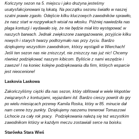
Kończyny sezon na 5. miejscu i jako drużyna jesteśmy
usatysfakcjonowani tą lokatą. Na początku sezonu światło w naszej
szatni prawie zgasło. Odejście kilku kluczowych zawodników sprawiło,
że nasz start w rozgrywkach wisiał na włosku. Później nawiedziła nas
plaga kontuzji i wydawało się, że nie będzie miał kto występować w
naszych barwach. Jednak zwiększone zaangażowanie, przyjście kilku
nowych i starych twarzy podtrzymało nas przy życiu. Bardzo
dziękujemy wszystkim zawodnikom, którzy wystąpili w Wierchach!
Jeśli ten sezon nas nie zniszczył, nie zniszczy nas już nic! Chcemy
również podziękować naszym kibicom. Byliście z nami wszędzie i
zawsze! I na koniec kolejne podziękowania dla firm, których wsparcie
jest nieocenione!
Laskovia Laskowa
Zakończyliśmy ciężki dla nas sezon, który obfitował w wiele kłopotów
związanych z kontuzjami, wyjazdami itd. Bardzo cieszy powrót do gry
po wielu miesiącach przerwy Kamila Roska, który w 85. minucie dał
nam cenne trzy punkty. Dziękujemy naszemu trenerowi Tomaszowi
Lichocie za cały rok pracy. Podziękowania należą się też wszystkim
zawodnikom którzy w każdym meczu zostawiali serce na boisku.
Starówka Stara Wieś