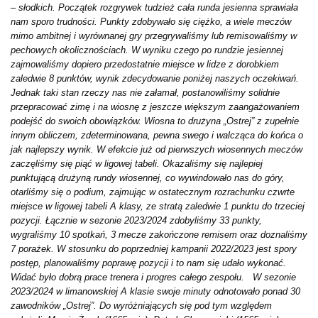
– słodkich. Początek rozgrywek tudzież cała runda jesienna sprawiała
nam sporo trudności. Punkty zdobywało się ciężko, a wiele meczów
mimo ambitnej i wyrównanej gry przegrywaliśmy lub remisowaliśmy w
pechowych okolicznościach. W wyniku czego po rundzie jesiennej
zajmowaliśmy dopiero przedostatnie miejsce w lidze z dorobkiem
zaledwie 8 punktów, wynik zdecydowanie poniżej naszych oczekiwań.
Jednak taki stan rzeczy nas nie załamał, postanowiliśmy solidnie
przepracować zimę i na wiosnę z jeszcze większym zaangażowaniem
podejść do swoich obowiązków. Wiosna to drużyna „Ostrej” z zupełnie
innym obliczem, zdeterminowana, pewna swego i walcząca do końca o
jak najlepszy wynik. W efekcie już od pierwszych wiosennych meczów
zaczęliśmy się piąć w ligowej tabeli. Okazaliśmy się najlepiej
punktującą drużyną rundy wiosennej, co wywindowało nas do góry,
otarliśmy się o podium, zajmując w ostatecznym rozrachunku czwrte
miejsce w ligowej tabeli A klasy, ze stratą zaledwie 1 punktu do trzeciej
pozycji. Łącznie w sezonie 2023/2024 zdobyliśmy 33 punkty,
wygraliśmy 10 spotkań, 3 mecze zakończone remisem oraz doznaliśmy
7 porażek. W stosunku do poprzedniej kampanii 2022/2023 jest spory
postęp, planowaliśmy poprawę pozycji i to nam się udało wykonać.
Widać było dobrą prace trenera i progres całego zespołu. W sezonie
2023/2024 w limanowskiej A klasie swoje minuty odnotowało ponad 30
zawodników „Ostrej”. Do wyróżniających się pod tym względem