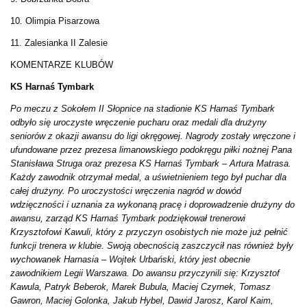
10. Olimpia Pisarzowa
11. Zalesianka II Zalesie
KOMENTARZE KLUBÓW
KS Harnaś Tymbark
Po meczu z Sokołem II Słopnice na stadionie KS Harnaś Tymbark
odbyło się uroczyste wręczenie pucharu oraz medali dla drużyny
seniorów z okazji awansu do ligi okręgowej. Nagrody zostały wręczone i
ufundowane przez prezesa limanowskiego podokręgu piłki nożnej Pana
Stanisława Struga oraz prezesa KS Harnaś Tymbark – Artura Matrasa.
Każdy zawodnik otrzymał medal, a uświetnieniem tego był puchar dla
całej drużyny. Po uroczystości wręczenia nagród w dowód
wdzięczności i uznania za wykonaną pracę i doprowadzenie drużyny do
awansu, zarząd KS Harnaś Tymbark podziękował trenerowi
Krzysztofowi Kawuli, który z przyczyn osobistych nie może już pełnić
funkcji trenera w klubie. Swoją obecnością zaszczycił nas również były
wychowanek Harnasia – Wojtek Urbański, który jest obecnie
zawodnikiem Legii Warszawa. Do awansu przyczynili się: Krzysztof
Kawula, Patryk Beberok, Marek Bubula, Maciej Czyrnek, Tomasz
Gawron, Maciej Golonka, Jakub Hybel, Dawid Jarosz, Karol Kaim,