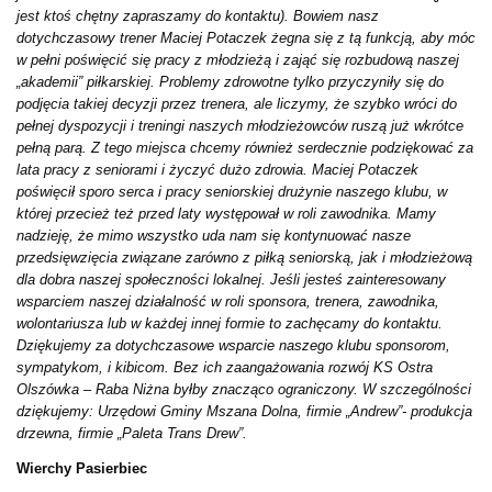
jest ktoś chętny zapraszamy do kontaktu). Bowiem nasz
dotychczasowy trener Maciej Potaczek żegna się z tą funkcją, aby móc
w pełni poświęcić się pracy z młodzieżą i zająć się rozbudową naszej
„akademii” piłkarskiej. Problemy zdrowotne tylko przyczyniły się do
podjęcia takiej decyzji przez trenera, ale liczymy, że szybko wróci do
pełnej dyspozycji i treningi naszych młodzieżowców ruszą już wkrótce
pełną parą. Z tego miejsca chcemy również serdecznie podziękować za
lata pracy z seniorami i życzyć dużo zdrowia. Maciej Potaczek
poświęcił sporo serca i pracy seniorskiej drużynie naszego klubu, w
której przecież też przed laty występował w roli zawodnika. Mamy
nadzieję, że mimo wszystko uda nam się kontynuować nasze
przedsięwzięcia związane zarówno z piłką seniorską, jak i młodzieżową
dla dobra naszej społeczności lokalnej. Jeśli jesteś zainteresowany
wsparciem naszej działalność w roli sponsora, trenera, zawodnika,
wolontariusza lub w każdej innej formie to zachęcamy do kontaktu.
Dziękujemy za dotychczasowe wsparcie naszego klubu sponsorom,
sympatykom, i kibicom. Bez ich zaangażowania rozwój KS Ostra
Olszówka – Raba Niżna byłby znacząco ograniczony. W szczególności
dziękujemy: Urzędowi Gminy Mszana Dolna, firmie „Andrew”- produkcja
drzewna, firmie „Paleta Trans Drew”.
Wierchy Pasierbiec