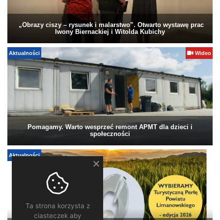
„Obrazy ciszy – rysunek i malarstwo”. Otwarto wystawę prac
Iwony Biernackiej i Witolda Kubichy
Aktualności
Wideo
Pomagamy. Warto wesprzeć remont APMT dla dzieci i
społeczności
Aktualności
Ta strona korzysta z
ciasteczek aby