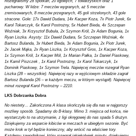
Rozegraliśmy 28 spotkań, 20 ligowych, 7 towarzyskich oraz 1
pucharowy. W lidze: 7 meczów wygranych, aż 5 meczów
zremisowanych, 8 meczów przegranych, 45 goli strzelonych, 43 gole
stracone. Gole: 17x Dawid Dudara, 14x Kacper Koza, 7x Piotr Jurek, 6x
Karol Tokarczyk, 6x Karol Postrożny, 5x Hubert Bieda, 4x Szczepan
Woźniak, 3x Krzysztof Bubula, 2x Szymon Król, 2x Adam Bogunia, 1x
Ryan Liszka. Asysty: 11x Dawid Dudara, 5x Szczepan Woźniak, 4x
Bartosz Bulanda, 3x Hubert Bieda, 3x Adam Bogunia, 2x Piotr Jurek,
2x Jacek Mąka, 2x Ryan Liszka, 1x Krzysztof Gros, 1x Kacper Koza,
1x Szymon Król, 1x Kacper Mól, 1x Marian Pałka, 1x Daniel Piaskowy,
1x Kamil Piszczek , 1x Karol Postrożny, 1x Karol Tokarczyk, 1x
Dominik Piaskowy, 1x Szymon Trela. Najwięcej meczów rozegrał Ryan
Liszka (28 – wszystkie). Najwięcej razy w wyjściowym składzie zagrał
Bartosz Bulanda (26 – w każdym meczu, w którym wystąpił). Najwięcej
minut rozegrał Karol Postrożny – 2210
.
LKS Dobrzanka Dobra
No niestety… Zakończona A klasa skończyła się dla nas w najgorszy
możliwy sposób. Spadamy do B-klasy. Mimo 3. miejsca od końca, nie
wystarczyło to na utrzymanie, z ligi okręgowej do nas spada 5 drużyn.
Dziękujemy za wsparcie kibiców w meczach w ubiegłym sezonie. Być
może krok w tył będzie konieczny, aby wrócić na właściwe tory.
Każdemu zawodnikowi, który rozegrał jakiekolwiek minuty, dziękujemy