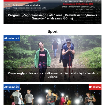
Program „Zagórzańskiego Lata” oraz „Beskidzkich Rytmów i
Smaków” w Mszanie Górnej
Sport
Aktualności
Mimo mgły i deszczu spotkanie na Szczeblu było bardzo
udane
Aktualności
Wideo