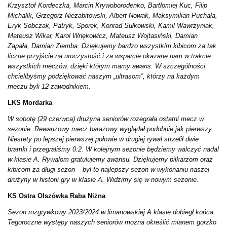
Krzysztof Kordeczka, Marcin Krywoborodenko, Bartłomiej Kuc, Filip
Michalik, Grzegorz Niezabitowski, Albert Nowak, Maksymilian Puchała,
Eryk Sobczak, Patryk, Sporek, Konrad Sułkowski, Kamil Wawrzyniak,
Mateusz Wikar, Karol Wnękowicz, Mateusz Wojtasiński, Damian
Zapała, Damian Ziemba. Dziękujemy bardzo wszystkim kibicom za tak
liczne przyjście na uroczystość i za wsparcie okazane nam w trakcie
wszystkich meczów, dzięki którym mamy awans. W szczególności
chcielibyśmy podziękować naszym „ultrasom”, którzy na każdym
meczu byli 12 zawodnikiem.
LKS Mordarka
W sobotę (29 czerwca) drużyna seniorów rozegrała ostatni mecz w
sezonie. Rewanżowy mecz barażowy wyglądał podobnie jak pierwszy.
Niestety po lepszej pierwszej połowie w drugiej rywal strzelił dwie
bramki i przegraliśmy 0:2. W kolejnym sezonie będziemy walczyć nadal
w klasie A. Rywalom gratulujemy awansu. Dziękujemy piłkarzom oraz
kibicom za długi sezon – był to najlepszy sezon w wykonaniu naszej
drużyny w historii gry w klasie A. Widzimy się w nowym sezonie.
KS Ostra Olszówka Raba Niżna
Sezon rozgrywkowy 2023/2024 w limanowskiej A klasie dobiegł końca.
Tegoroczne występy naszych seniorów można określić mianem gorzko