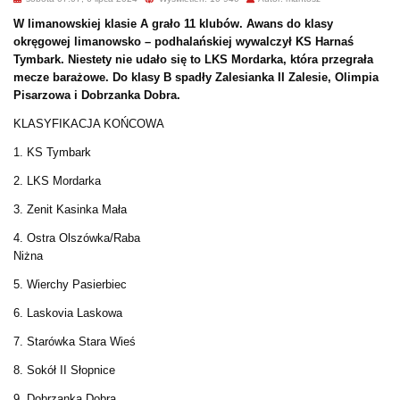
W limanowskiej klasie A grało 11 klubów. Awans do klasy
okręgowej limanowsko – podhalańskiej wywalczył KS Harnaś
Tymbark. Niestety nie udało się to LKS Mordarka, która przegrała
mecze barażowe. Do klasy B spadły Zalesianka II Zalesie, Olimpia
Pisarzowa i Dobrzanka Dobra.
KLASYFIKACJA KOŃCOWA
1. KS Tymbark
2. LKS Mordarka
3. Zenit Kasinka Mała
4. Ostra Olszówka/Raba
Niżna
5. Wierchy Pasierbiec
6. Laskovia Laskowa
7. Starówka Stara Wieś
8. Sokół II Słopnice
9. Dobrzanka Dobra