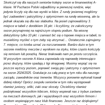
Skończył się dla naszych seniorów kolejny sezon w limanowskiej A-
klasie. W Pucharze Polski odpadliśmy w pierwszej rundzie, więc
jedynie liczyły się dla nas wyniki w lidze. Z rundy jesiennej mogliśmy
być zadowoleni i patrzyliśmy z optymizmem na rundę wiosenną, ale ta
jednak okazała się dla nas słabiutka. Na jesień zajmowaliśmy 3.
miejsce w tabeli z dorobkiem 16 pkt. i liczyliśmy, że zakończymy
sezon przynajmniej na najniższym stopniu podium. Na wiosnę
dołożyliśmy tylko 10 pkt. i zamiast bić się o topowe miejsca w tabeli, to
musieliśmy myśleć o tym żeby się utrzymać… Ostatecznie zajmujemy
7. miejsce, co trzeba uznać za rozczarowanie. Bardzo dużo w tym
sezonie mieliśmy meczów z wynikiem na styku, które często kończyły
się remisem lub porażką. Nieraz brakowało nam po prostu szczęścia.
W przyszłym sezonie A klasa zapowiada się naprawdę interesująco
przez drużyny, które spadają z ligi okręgowej. Musimy wspiąć się na
jeszcze wyższy poziom, poprawić swoją grę i patrzymy z optymizmem
na sezon 2024/2025. Gratulacje za całą pracę w tym roku dla naszego
zarządu, zawodników oraz trenerów. Wszyscy ponownie wykonali kawał
dobrej roboty! Oprócz zespołu seniorów w tym roku występowali
również juniorzy, orliki, żaki oraz skrzaty. Chcieliśmy również
podziękować wszystkim kibicom, którzy wspierali nas z trybun zarówno
na meczach domowych, jak i wyjazdowych oraz wszystkim firmom i
osobom wspierającym nasz klub finansowo. Jeszcze raz dziękujemy!