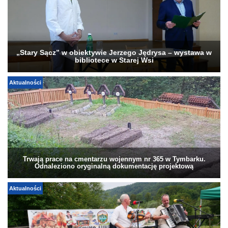
„Stary Sącz” w obiektywie Jerzego Jędrysa – wystawa w
bibliotece w Starej Wsi
Aktualności
Trwają prace na cmentarzu wojennym nr 365 w Tymbarku.
Odnaleziono oryginalną dokumentację projektową
Aktualności