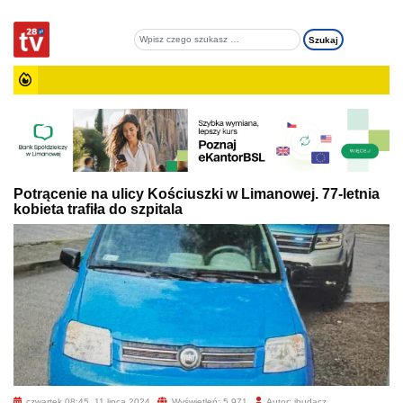
Potrącenie na ulicy Kościuszki w Limanowej. 77-letnia
kobieta trafiła do szpitala
czwartek 08:45, 11 lipca 2024
Wyświetleń: 5 971
Autor: jbudacz