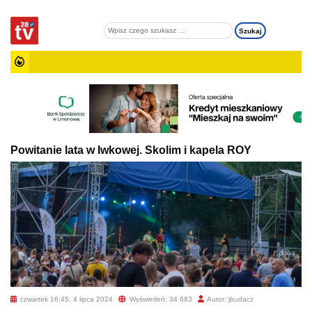
Powitanie lata w Iwkowej. Skolim i kapela ROY
czwartek 16:45, 4 lipca 2024
Wyświetleń: 34 683
Autor: jbudacz