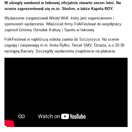
W ubiegły weekend w Iwkowej oficjalnie otwarto sezon letni. Na
scenie zaprezentował się m.in. Skolim, a także Kapela ROY.
Wydarzenie zorganizował Witold Wolf, który jest organizatorem i
sponsorem wydarzenia. Właściciel firmy FolkFestiwal do współpracy
zaprosił Gminny Ośrodek Kultury i Sportu w Iwkowej.
FolkFestiwal w najbliższą sobotę zawita do Szczyrzyca. Na scenie
zagrają i zaśpiewają m.in. Anita Ryłko, Tercet SMV, Dżasta, a o 20:30
wystąpią Baciary. Szczegóły wydarzenia znajdziecie na plakacie.