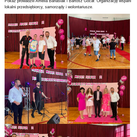
Pokaz prowadzili Amelia Banasiak i Bartosz Gocał. Organizację wsparli
lokalni przedsiębiorcy, samorządy i wolontariusze.