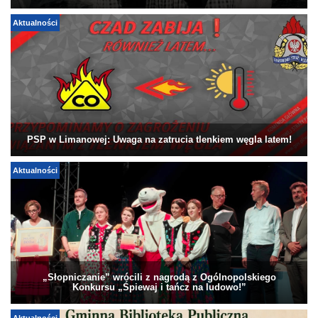
Aktualności
PSP w Limanowej: Uwaga na zatrucia tlenkiem węgla latem!
Aktualności
„Słopniczanie” wrócili z nagrodą z Ogólnopolskiego
Konkursu „Śpiewaj i tańcz na ludowo!”