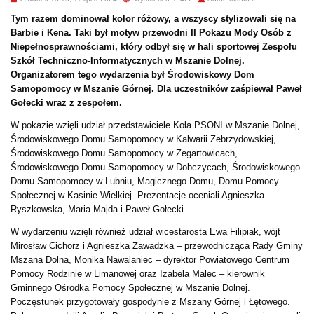
Tym razem dominował kolor różowy, a wszyscy stylizowali się na
Barbie i Kena. Taki był motyw przewodni II Pokazu Mody Osób z
Niepełnosprawnościami, który odbył się w hali sportowej Zespołu
Szkół Techniczno-Informatycznych w Mszanie Dolnej.
Organizatorem tego wydarzenia był Środowiskowy Dom
Samopomocy w Mszanie Górnej. Dla uczestników zaśpiewał Paweł
Gołecki wraz z zespołem.
W pokazie wzięli udział przedstawiciele Koła PSONI w Mszanie Dolnej,
Środowiskowego Domu Samopomocy w Kalwarii Zebrzydowskiej,
Środowiskowego Domu Samopomocy w Zegartowicach,
Środowiskowego Domu Samopomocy w Dobczycach, Środowiskowego
Domu Samopomocy w Lubniu, Magicznego Domu, Domu Pomocy
Społecznej w Kasinie Wielkiej. Prezentacje oceniali Agnieszka
Ryszkowska, Maria Majda i Paweł Gołecki.
W wydarzeniu wzięli również udział wicestarosta Ewa Filipiak, wójt
Mirosław Cichorz i Agnieszka Zawadzka – przewodnicząca Rady Gminy
Mszana Dolna, Monika Nawalaniec – dyrektor Powiatowego Centrum
Pomocy Rodzinie w Limanowej oraz Izabela Malec – kierownik
Gminnego Ośrodka Pomocy Społecznej w Mszanie Dolnej.
Poczęstunek przygotowały gospodynie z Mszany Górnej i Łętowego.