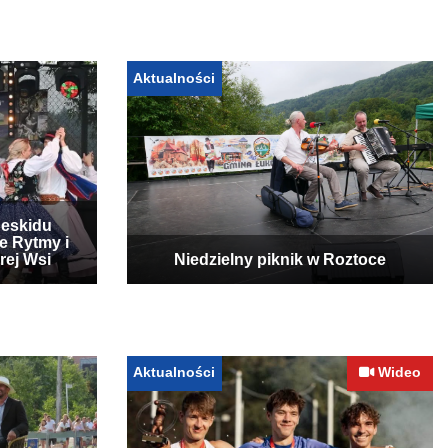
Aktualności
Beskidu
e Rytmy i
rej Wsi
Niedzielny piknik w Roztoce
Aktualności
Wideo