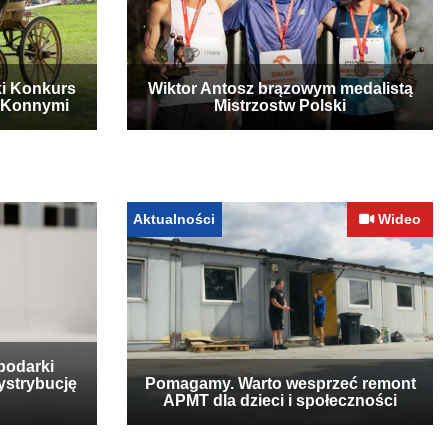
ki Konkurs
Wiktor Antosz brązowym medalistą
 Konnymi
Mistrzostw Polski
Aktualności
Wideo
podarki
ystrybucję
Pomagamy. Warto wesprzeć remont
APMT dla dzieci i społeczności