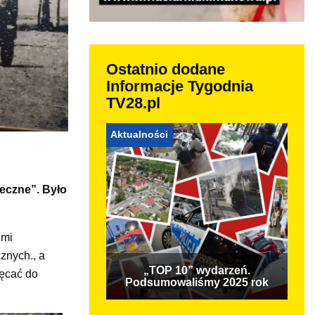
Ostatnio dodane
Informacje Tygodnia
TV28.pl
Aktualności
eczne”. Było
emi
znych., a
„TOP 10” wydarzeń.
hęcać do
Podsumowaliśmy 2025 rok