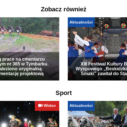
Zobacz również
Aktualności
ą prace na cmentarzu
ym nr 365 w Tymbarku.
XIII Festiwal Kultury 
leziono oryginalną
Wyspowego „Beskidzki
mentację projektową
Smaki” zawitał do Sta
Sport
Wideo
Aktualności