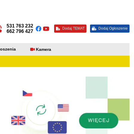
531 763 232
Dodaj TEMAT
Dodaj Ogłoszenie
662 796 427
oszenia
Kamera