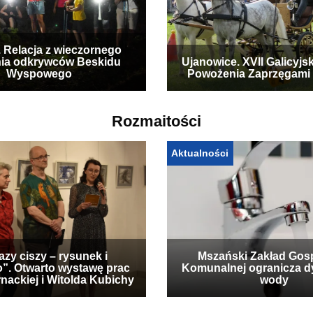
. Relacja z wieczornego
ia odkrywców Beskidu
Ujanowice. XVII Galicyjs
Wyspowego
Powożenia Zaprzęgami
Rozmaitości
Aktualności
zy ciszy – rysunek i
Mszański Zakład Gos
”. Otwarto wystawę prac
Komunalnej ogranicza d
nackiej i Witolda Kubichy
wody