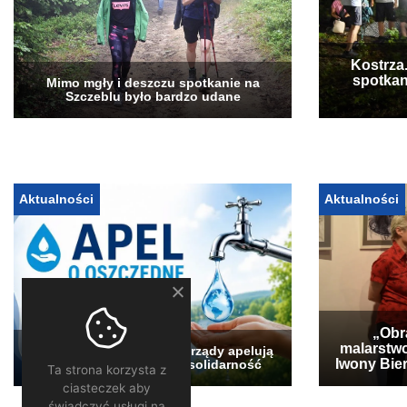
Kostrza
spotkan
Mimo mgły i deszczu spotkanie na
Szczeblu było bardzo udane
Aktualności
Aktualności
„Obra
malarstwo
Pogłębia się susza. Samorządy apelują
Iwony Bier
o oszczędzanie wody i solidarność
Ta strona korzysta z
ciasteczek aby
świadczyć usługi na