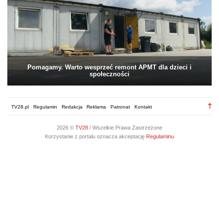
Pomagamy. Warto wesprzeć remont APMT dla dzieci i
społeczności
TV28.pl
Regulamin
Redakcja
Reklama
Patronat
Kontakt
2026 ©
TV28
/ Wszelkie Prawa Zastrzeżone
Korzystanie z portalu oznacza akceptację
Regulaminu