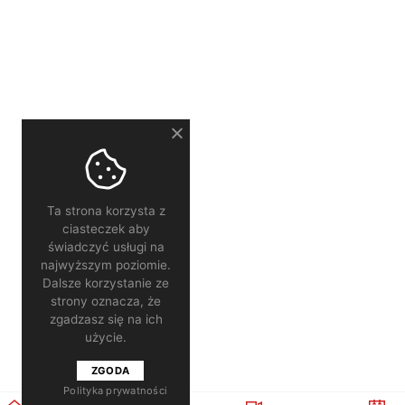
Ta strona korzysta z
ciasteczek aby
świadczyć usługi na
najwyższym poziomie.
Dalsze korzystanie ze
strony oznacza, że
zgadzasz się na ich
użycie.
ZGODA
Polityka prywatności