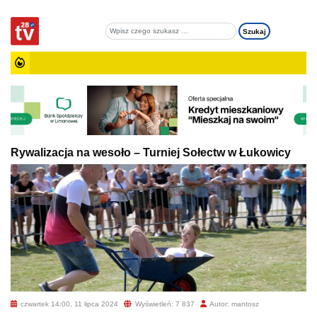
Rywalizacja na wesoło – Turniej Sołectw w Łukowicy
czwartek 14:00, 11 lipca 2024
Wyświetleń: 7 837
Autor: mantosz