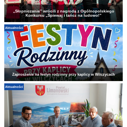
„Słopniczanie” wrócili z nagrodą z Ogólnopolskiego
Konkursu „Śpiewaj i tańcz na ludowo!”
Aktualności
Zaproszenie na festyn rodzinny przy kaplicy w Wilczycach
Aktualności