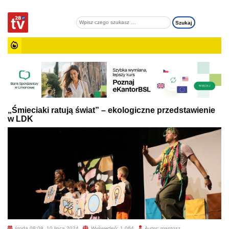
„Śmieciaki ratują świat” – ekologiczne przedstawienie
w LDK
środa 08:08, 10 lipca 2024
Wyświetleń: 1 064
Autor: mantosz