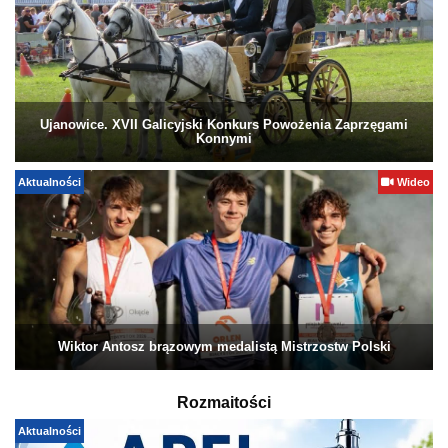
Ujanowice. XVII Galicyjski Konkurs Powożenia Zaprzęgami
Konnymi
Aktualności
Wideo
Wiktor Antosz brązowym medalistą Mistrzostw Polski
Rozmaitości
Aktualności