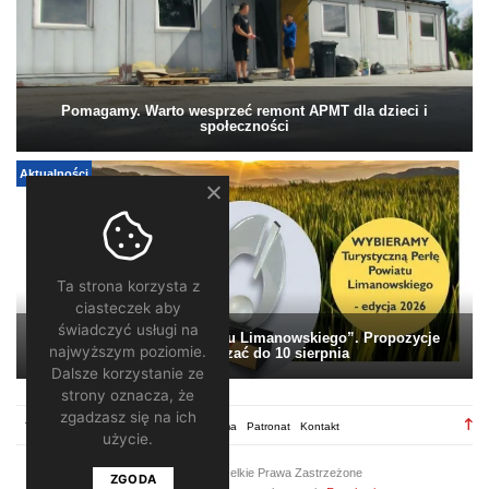
Pomagamy. Warto wesprzeć remont APMT dla dzieci i
społeczności
Aktualności
Ta strona korzysta z
ciasteczek aby
świadczyć usługi na
„Turystyczna Perła Powiatu Limanowskiego”. Propozycje
najwyższym poziomie.
można zgłaszać do 10 sierpnia
Dalsze korzystanie ze
strony oznacza, że
zgadzasz się na ich
TV28.pl
Regulamin
Redakcja
Reklama
Patronat
Kontakt
użycie.
2026 ©
TV28
/ Wszelkie Prawa Zastrzeżone
ZGODA