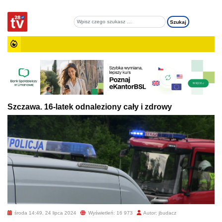
Szczawa. 16-latek odnaleziony cały i zdrowy
środa 14:49, 24 lipca 2024
Wyświetleń: 16 973
Autor: jbudacz