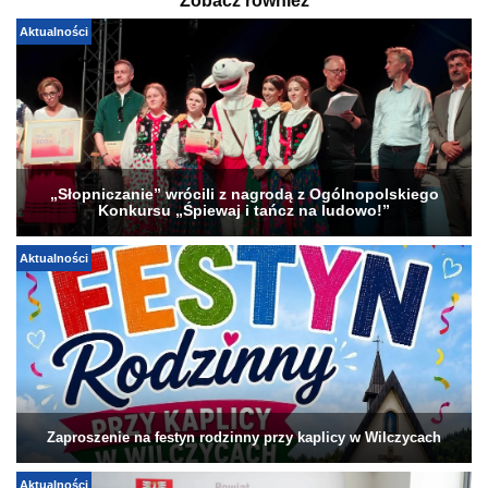
Zobacz również
Aktualności
„Słopniczanie” wrócili z nagrodą z Ogólnopolskiego
Konkursu „Śpiewaj i tańcz na ludowo!”
Aktualności
Zaproszenie na festyn rodzinny przy kaplicy w Wilczycach
Aktualności