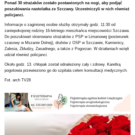
Ponad 30 strażaków zostało postawionych na nogi, aby podjąć
poszukiwania nastolatka ze Szczawy. Uczestniczyli w nich również
policjanci.
Informacje o zaginionej osobie służby otrzymały godz. 11:30 od
zaniepokojonej rodziny 16-letniego mieszkańca miejscowości Szczawa.
Do poszukiwań skierowano strażaków z PSP w Limanowej (posterunek
czasowy w Mszanie Dolnej), druhów z OSP w Szczawie, Kamienicy,
Zalesia, Zbludzy, Zasadnego, a także z Pogorzan. W działaniach wzięli
udział również policjanci.
Około godz. 13. chłopak został odnaleziony cały i zdrowy. Karetką
pogotowia przewieziono go do szpitala celem konsultacji medycznych.
Fot. arch TV28