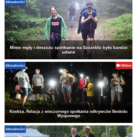
Aktualności
Mimo mgły i deszczu spotkanie na Szczeblu było bardzo
udane
Aktualności
Wideo
Kostrza. Relacja z wieczornego spotkania odkrywców Beskidu
Wyspowego
Aktualności