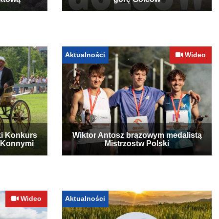
ktową
górę Golców
Aktualności
Wideo
ki Konkurs
Wiktor Antosz brązowym medalistą
 Konnymi
Mistrzostw Polski
Wideo
Aktualności