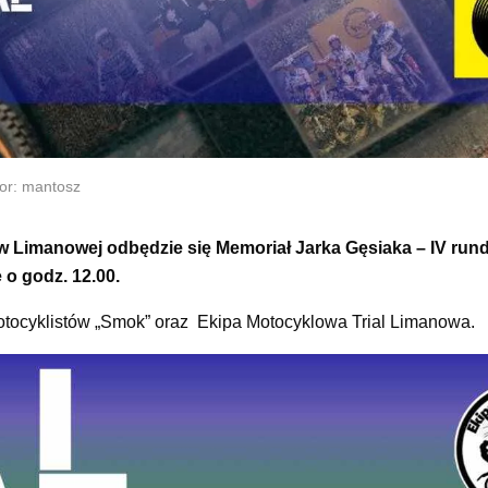
or: mantosz
a w Limanowej odbędzie się Memoriał Jarka Gęsiaka – IV run
 o godz. 12.00.
otocyklistów „Smok” oraz Ekipa Motocyklowa Trial Limanowa.