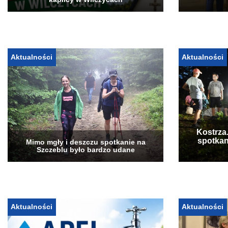
kaplicy w Wilczycach
Aktualności
Aktualności
Kostrza
spotkan
Mimo mgły i deszczu spotkanie na
Szczeblu było bardzo udane
Aktualności
Aktualności