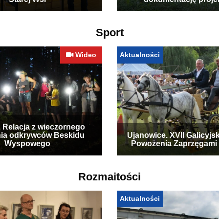
Starej Wsi
dokumentację proje
Sport
Wideo
Aktualności
. Relacja z wieczornego
ia odkrywców Beskidu
Ujanowice. XVII Galicyjs
Wyspowego
Powożenia Zaprzęgami
Rozmaitości
Aktualności