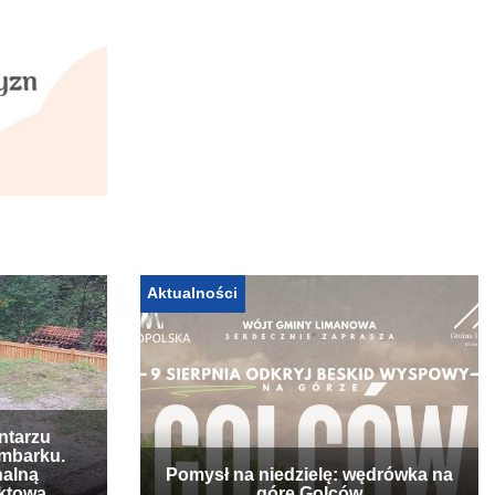
Aktualności
ntarzu
mbarku.
nalną
Pomysł na niedzielę: wędrówka na