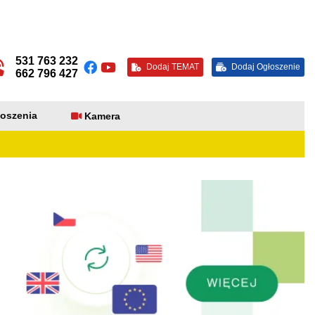
531 763 232
Dodaj TEMAT
Dodaj Ogłoszenie
662 796 427
oszenia
Kamera