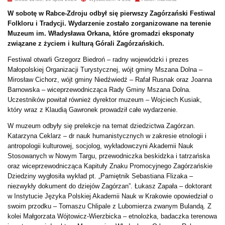
W sobotę w Rabce-Zdroju odbył się pierwszy Zagórzański Festiwal
Folkloru i Tradycji. Wydarzenie zostało zorganizowane na terenie
Muzeum im. Władysława Orkana, które gromadzi eksponaty
związane z życiem i kulturą Górali Zagórzańskich.
Festiwal otwarli Grzegorz Biedroń – radny wojewódzki i prezes
Małopolskiej Organizacji Turystycznej, wójt gminy Mszana Dolna –
Mirosław Cichorz, wójt gminy Niedźwiedź – Rafał Rusnak oraz Joanna
Barnowska – wiceprzewodnicząca Rady Gminy Mszana Dolna.
Uczestników powitał również dyrektor muzeum – Wojciech Kusiak,
który wraz z Klaudią Gawronek prowadził całe wydarzenie.
W muzeum odbyły się prelekcje na temat dziedzictwa Zagórzan.
Katarzyna Ceklarz – dr nauk humanistycznych w zakresie etnologii i
antropologii kulturowej, socjolog, wykładowczyni Akademii Nauk
Stosowanych w Nowym Targu, przewodniczka beskidzka i tatrzańska
oraz wiceprzewodnicząca Kapituły Znaku Promocyjnego Zagórzańskie
Dziedziny wygłosiła wykład pt. „Pamiętnik Sebastiana Flizaka –
niezwykły dokument do dziejów Zagórzan”. Łukasz Zapała – doktorant
w Instytucie Języka Polskiej Akademii Nauk w Krakowie opowiedział o
swoim przodku – Tomaszu Chlipale z Lubomierza zwanym Bulandą. Z
kolei Małgorzata Wójtowicz-Wierzbicka – etnolożka, badaczka terenowa