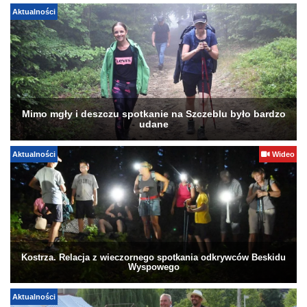
Aktualności
Mimo mgły i deszczu spotkanie na Szczeblu było bardzo
udane
Aktualności
Wideo
Kostrza. Relacja z wieczornego spotkania odkrywców Beskidu
Wyspowego
Aktualności