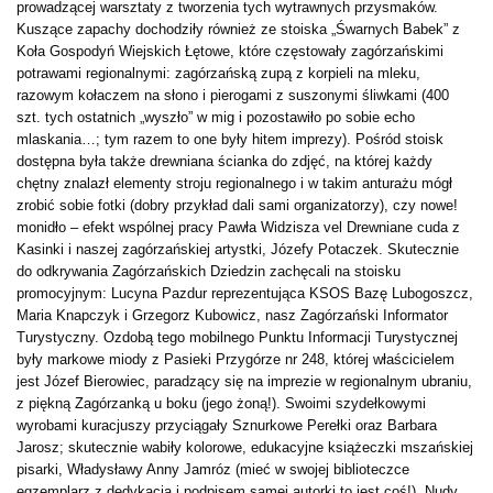
prowadzącej warsztaty z tworzenia tych wytrawnych przysmaków.
Kuszące zapachy dochodziły również ze stoiska „Śwarnych Babek” z
Koła Gospodyń Wiejskich Łętowe, które częstowały zagórzańskimi
potrawami regionalnymi: zagórzańską zupą z korpieli na mleku,
razowym kołaczem na słono i pierogami z suszonymi śliwkami (400
szt. tych ostatnich „wyszło” w mig i pozostawiło po sobie echo
mlaskania…; tym razem to one były hitem imprezy). Pośród stoisk
dostępna była także drewniana ścianka do zdjęć, na której każdy
chętny znalazł elementy stroju regionalnego i w takim anturażu mógł
zrobić sobie fotki (dobry przykład dali sami organizatorzy), czy nowe!
monidło – efekt wspólnej pracy Pawła Widzisza vel Drewniane cuda z
Kasinki i naszej zagórzańskiej artystki, Józefy Potaczek. Skutecznie
do odkrywania Zagórzańskich Dziedzin zachęcali na stoisku
promocyjnym: Lucyna Pazdur reprezentująca KSOS Bazę Lubogoszcz,
Maria Knapczyk i Grzegorz Kubowicz, nasz Zagórzański Informator
Turystyczny. Ozdobą tego mobilnego Punktu Informacji Turystycznej
były markowe miody z Pasieki Przygórze nr 248, której właścicielem
jest Józef Bierowiec, paradzący się na imprezie w regionalnym ubraniu,
z piękną Zagórzanką u boku (jego żoną!). Swoimi szydełkowymi
wyrobami kuracjuszy przyciągały Sznurkowe Perełki oraz Barbara
Jarosz; skutecznie wabiły kolorowe, edukacyjne książeczki mszańskiej
pisarki, Władysławy Anny Jamróz (mieć w swojej biblioteczce
egzemplarz z dedykacją i podpisem samej autorki to jest coś!). Nudy