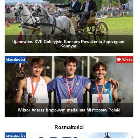
Ujanowice. XVII Galicyjski Konkurs Powożenia Zaprzęgami
Konnymi
Aktualności
Wideo
Wiktor Antosz brązowym medalistą Mistrzostw Polski
Rozmaitości
Aktualności