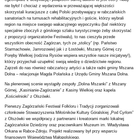
nie było! I chociaż z wydarzenia w przeważającej większości
skorzystali kuracjusze z całej Polski przebywający w rabczańskich
sanatoriach na turnusach rehabilitacyjnych i goście, którzy wybrali
region na miejsce swojego wakacyjnego wypoczynku (ba! niektórzy
specjalnie zboczyli z górskiego szlaku turystycznego żeby skorzystać
z propozycji organizatorów Festiwalu), to nas cieszyła przede
wszystkim obecność Zagórzan, tych ze „stolicy” (np. Państwo
Starmachowie, Jamrozowie) jak i z Łostówki, Mszany Górnej czy
Poręby Wielkiej (rodzina Rysiów wspiera wszystkie nasze inicjatywy!),
którzy przyjechali uzupełnić swoją wiedzę o dziedzictwie regionu.
Zajrzeli do nas również rabczańscy artyści a także radni gminy Mszana
Dolna – relacjonuje Magda Polańska z Urzędu Gminy Mszana Dolna.
Na plenerowej scenie wystąpiły zespoły „Dolina Mszanki” z Mszany
Górnej, „Kasinianie-Zagórzanie” z Kasiny Wielkiej oraz kapela
„Kościelnioki” z Olszówki.
Pierwszy Zagórzański Festiwal Folkloru i Tradycji zorganizowali
członkowie Stowarzyszenia Miłośników Kultury Góralskiej „Pod Cyrlom”
z Olszówki we współpracy z partnerami i kreatorami marki lokalnej
Zagórzańskie Dziedziny oraz pracownikami Muzeum im. Władysława
Orkana w Rabce-Zdroju. Projekt realizowany był przy wsparciu
finansowym Województwa Małopolskiego.