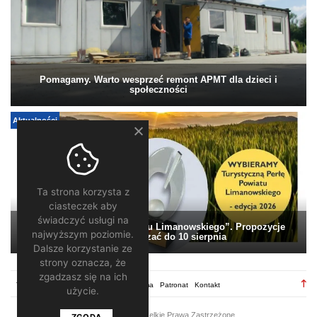
Pomagamy. Warto wesprzeć remont APMT dla dzieci i
społeczności
Aktualności
Ta strona korzysta z
ciasteczek aby
świadczyć usługi na
„Turystyczna Perła Powiatu Limanowskiego”. Propozycje
najwyższym poziomie.
można zgłaszać do 10 sierpnia
Dalsze korzystanie ze
strony oznacza, że
zgadzasz się na ich
TV28.pl
Regulamin
Redakcja
Reklama
Patronat
Kontakt
użycie.
2026 ©
TV28
/ Wszelkie Prawa Zastrzeżone
ZGODA