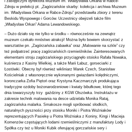
i zastępczyni dyrektora Muzeum im. Władysława Orkana w Rabce-
Zdroju w prelekcji pt. „Zagórzańskie skarby: kolekcja i archiwa Muzeum
im. Władysława Orkana w Rabce-Zdroju” przedstawiła zbiory z terenu
Beskidu Wyspowego i Gorców. Uczestnicy obejrzeli także film
„Władysław Orkan” Adama Lewandowskiego.
– Dużo działo się nie tylko w środku – równocześnie na zewnątrz
muzeum czekało mnóstwo atrakcji! Można było bowiem skorzystać z
warsztatów pn. „Zagórzańska zabawka” oraz „Malowanie na szkle” czy
też podpatrzeć pracę zagórzańskich rzemieślników. Zainteresowanych
elementami stroju zagórzańskiego przyciągnęło stoisko Rafała Nowaka,
kuśnierza z Kasiny Wielkiej, a także Marii Łabuz, gorseciarki z
Łostówki. Obecny był również wikliniarz Marek Czech, Stanisław
Kościelniak z własnoręcznie wykonanymi gwiazdami kolędniczymi,
koronczarka Zofia Piętoń oraz Krystyna Kaczmarczyk produkująca
tradycyjne ozdoby bożonarodzeniowe i kwiaty bibułkowe, której tego
dnia towarzyszyły trzy gaździny z KGW Olszówka. Instruktażu w
zakresie technik malowania na desce udzielała Monika Rataj,
zagórzańska malarka. Smakosze mogli spróbować słodkich,
naturalnych pyszności przy stoisku Moniki i Piotra Woźniaków
reprezentujących Pasiekę u Piotra Woźniaka z Koniny, Kingi i Macieja
Komenzów częstujących lodami rzemieślniczymi z manufaktury Lody i
Spółka czy też u Moniki Kubik oferującej gorczańskie sery i