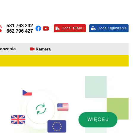
531 763 232
Dodaj TEMAT
Dodaj Ogłoszenie
662 796 427
oszenia
Kamera