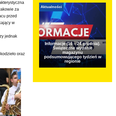
akterystyczna
Aktualności
rakowie za
lacu przed
kający w
zy jednak
Informacje (16 – 24 grudnia).
Świąteczne wydanie
magazynu
ękodzieło oraz
podsumowującego tydzień w
regionie