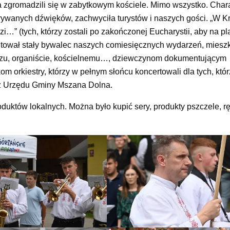
nia zgromadzili się w zabytkowym kościele. Mimo wszystko. Char
rywanych dźwięków, zachwyciła turystów i naszych gości. „W K
udzi…” (tych, którzy zostali po zakończonej Eucharystii, aby na p
tował stały bywalec naszych comiesięcznych wydarzeń, miesz
siędzu, organiście, kościelnemu…, dziewczynom dokumentującym
 orkiestry, którzy w pełnym słońcu koncertowali dla tych, któr
 z Urzędu Gminy Mszana Dolna.
duktów lokalnych. Można było kupić sery, produkty pszczele, r