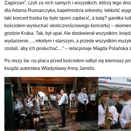
Zagórzan”, czyli za nich samych i wszystkich, którzy tego d
dla Adama Rusnarczyka, kapelmistrza orkiestry, lekkość wyg
taki koncert trzeba by było sporo zapłacić, a tutaj? garstka l
kościołem wysłuchać okolicznościowego koncertu) – skomen
grodzie Kraka. Tak, był upał. Ale doskwierał wszystkim; k
wydarzenie…, młodym i starszym, a przede wszystkim muzykom
zostali, aby ich posłuchać…” – relacjonuje Magda Polańska
Po mszy św. na placu przed kościołem odbył się kiermasz pro
książki autorstwa Władysławy Anny Jamróz.