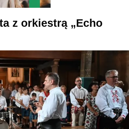
a z orkiestrą „Echo