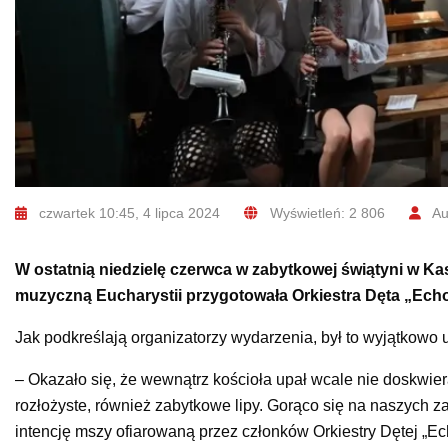
czwartek 10:45, 4 lipca 2024
Wyświetleń: 2 806
Au
W ostatnią niedzielę czerwca w zabytkowej świątyni w Ka
muzyczną Eucharystii przygotowała Orkiestra Dęta „Echo
Jak podkreślają organizatorzy wydarzenia, był to wyjątkowo 
– Okazało się, że wewnątrz kościoła upał wcale nie doskwiera
rozłożyste, również zabytkowe lipy. Gorąco się na naszych z
intencję mszy ofiarowaną przez członków Orkiestry Dętej „Ech