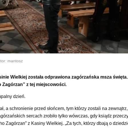
tor: mantosz
sinie Wielkiej została odprawiona zagórzańska msza święta
 Zagórzan” z tej miejscowości.
upalny dzień.
ł, a schronienie przed słońcem, tym którzy zostali na zewnątrz,
agórzańskich sercach zrobiło tylko wówczas, gdy ksiądz przeczy
o Zagórzan” z Kasiny Wielkiej. „Za tych, którzy dbają o dziedz