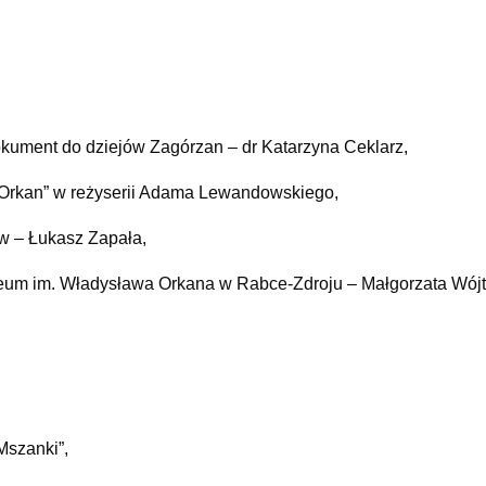
okument do dziejów Zagórzan – dr Katarzyna Ceklarz,
w Orkan” w reżyserii Adama Lewandowskiego,
w – Łukasz Zapała,
uzeum im. Władysława Orkana w Rabce-Zdroju – Małgorzata Wój
Mszanki”,