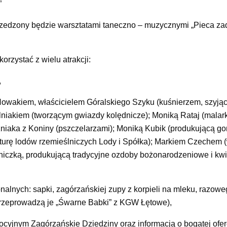
”
przedzony będzie warsztatami taneczno – muzycznymi „Pieca za
zystać z wielu atrakcji:
,
Nowakiem, właścicielem Góralskiego Szyku (kuśnierzem, szyjąc
lniakiem (tworzącym gwiazdy kolędnicze); Moniką Rataj (malark
niaka z Koniny (pszczelarzami); Moniką Kubik (produkującą go
rę lodów rzemieślniczych Lody i Spółka); Markiem Czechem (w
lniczką, produkującą tradycyjne ozdoby bożonarodzeniowe i kwi
nalnych: sapki, zagórzańskiej zupy z korpieli na mleku, razow
(przeprowadzą je „Śwarne Babki” z KGW Łętowe),
cyjnym Zagórzańskie Dziedziny oraz informacją o bogatej ofer