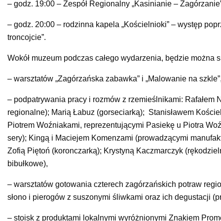
– godz. 19:00 – Zespół Regionalny „Kasinianie – Zagórzanie
– godz. 20:00 – rodzinna kapela „Kościelnioki” – występ po
troncojcie”.
Wokół muzeum podczas całego wydarzenia, będzie można skor
– warsztatów „Zagórzańska zabawka” i „Malowanie na szkle”
– podpatrywania pracy i rozmów z rzemieślnikami: Rafałem 
regionalne); Marią Łabuz (gorseciarką); Stanisławem Koście
Piotrem Woźniakami, reprezentującymi Pasiekę u Piotra Woź
sery); Kingą i Maciejem Komenzami (prowadzącymi manufaktu
Zofią Piętoń (koronczarką); Krystyną Kaczmarczyk (rękodzie
bibułkowe),
– warsztatów gotowania czterech zagórzańskich potraw regio
słono i pierogów z suszonymi śliwkami oraz ich degustacji 
– stoisk z produktami lokalnymi wyróżnionymi Znakiem Promo