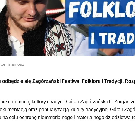
tor: mantosz
dbędzie się Zagórzański Festiwal Folkloru i Tradycji. Roz
ie i promocję kultury i tradycji Górali Zagórzańskich. Zorgani
dokumentacją oraz popularyzacją kultury tradycyjnej Górali Zag
 na celu ochronę niematerialnego i materialnego dziedzictwa r