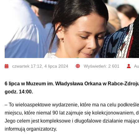
czwartek 17:12, 4 lipca 2024
Wyświetleń: 2 601
Au
6 lipca w Muzeum im. Władysława Orkana w Rabce-Zdroju o
godz. 14:00.
– To wieloaspektowe wydarzenie, które ma na celu podkreślen
miejscu, które niemal 90 lat zajmuje się kolekcjonowaniem, 
Jego celem jest kompleksowe i długofalowe działanie mające
informują organizatorzy.