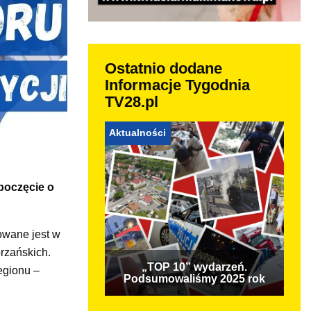
Ostatnio dodane
Informacje Tygodnia
TV28.pl
Aktualności
poczęcie o
zowane jest w
órzańskich.
„TOP 10” wydarzeń.
egionu –
Podsumowaliśmy 2025 rok