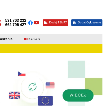
531 763 232
Dodaj TEMAT
Dodaj Ogłoszenie
662 796 427
oszenia
Kamera