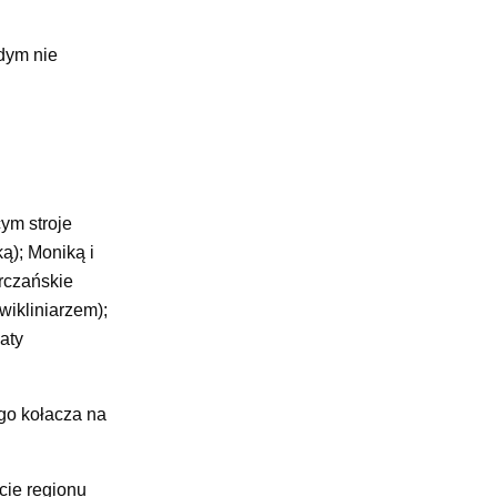
dym nie
ym stroje
ą); Moniką i
rczańskie
ikliniarzem);
aty
ego kołacza na
cie regionu