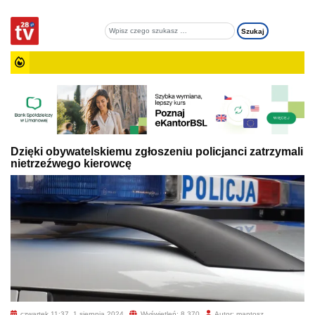
Dzięki obywatelskiemu zgłoszeniu policjanci zatrzymali
nietrzeźwego kierowcę
czwartek 11:37, 1 sierpnia 2024
Wyświetleń: 8 370
Autor: mantosz