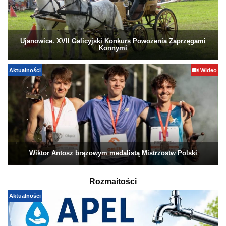
Ujanowice. XVII Galicyjski Konkurs Powożenia Zaprzęgami
Konnymi
Aktualności
Wideo
Wiktor Antosz brązowym medalistą Mistrzostw Polski
Rozmaitości
Aktualności