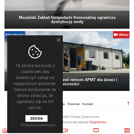
Mszański Zakład Gospodarki Komunalnej ogranicza
dystrybucję wody
Aktualności
Wideo
Ta strona korzysta z
ciasteczek aby
świadczyć usługi na
Pomagamy. Warto wesprzeć remont APMT dla dzieci i
najwyższym poziomie.
społeczności
Dalsze korzystanie ze
strony oznacza, że
zgadzasz się na ich
TV28.pl
Regulamin
Redakcja
Reklama
Patronat
Kontakt
użycie.
2026 ©
TV28
/ Wszelkie Prawa Zastrzeżone
ZGODA
Korzystanie z portalu oznacza akceptację
Regulaminu
Polityka prywatności