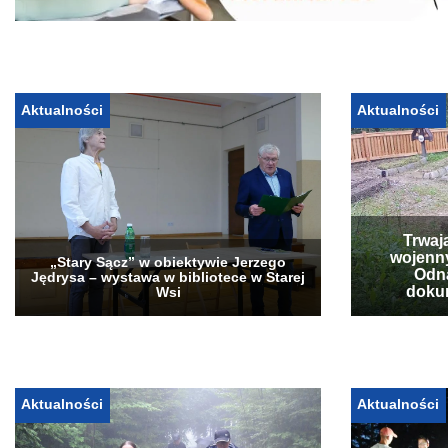
Aktualności
Aktualności
Trwaj
wojenn
„Stary Sącz” w obiektywie Jerzego
Odna
Jędrysa – wystawa w bibliotece w Starej
doku
Wsi
Aktualności
Aktualności