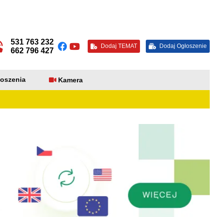
531 763 232
Dodaj TEMAT
Dodaj Ogłoszenie
662 796 427
oszenia
Kamera