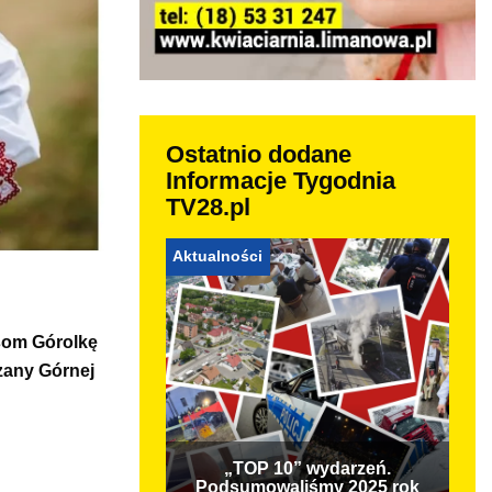
Ostatnio dodane
Informacje Tygodnia
TV28.pl
Aktualności
som Górolkę
szany Górnej
„TOP 10” wydarzeń.
Podsumowaliśmy 2025 rok