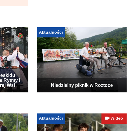
Aktualności
Beskidu
e Rytmy i
rej Wsi
Niedzielny piknik w Roztoce
Aktualności
Wideo