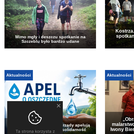
Kostrza
spotkan
Mimo mgły i deszczu spotkanie na
Szczeblu było bardzo udane
Aktualności
Aktualności
„Obra
malarstwo
Pogłębia się susza. Samorządy apelują
Iwony Bier
o oszczędzanie wody i solidarność
Ta strona korzysta z