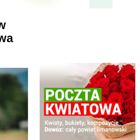
 w
rwa