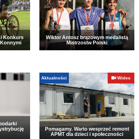
ki Konkurs
Wiktor Antosz brązowym medalistą
 Konnymi
Mistrzostw Polski
Aktualności
Wideo
podarki
ystrybucję
Pomagamy. Warto wesprzeć remont
APMT dla dzieci i społeczności