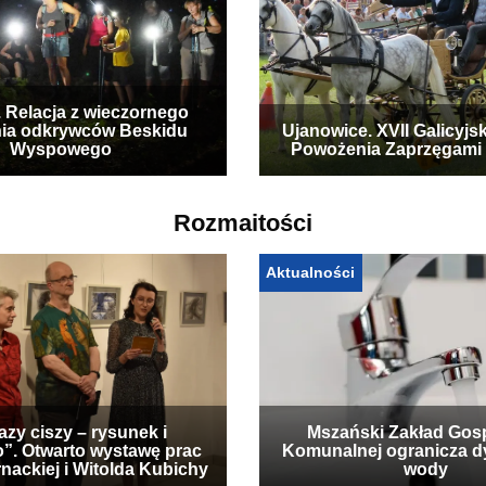
. Relacja z wieczornego
ia odkrywców Beskidu
Ujanowice. XVII Galicyjs
Wyspowego
Powożenia Zaprzęgami
Rozmaitości
Aktualności
zy ciszy – rysunek i
Mszański Zakład Gos
”. Otwarto wystawę prac
Komunalnej ogranicza d
nackiej i Witolda Kubichy
wody