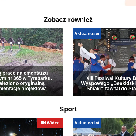
Zobacz również
Aktualności
ą prace na cmentarzu
ym nr 365 w Tymbarku.
XIII Festiwal Kultury 
leziono oryginalną
Wyspowego „Beskidzki
mentację projektową
Smaki” zawitał do Sta
Sport
Wideo
Aktualności