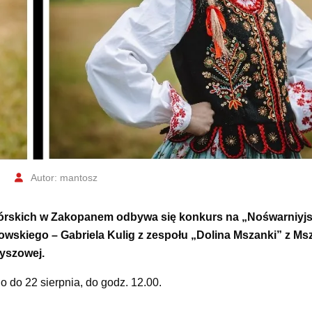
Autor: mantosz
órskich w Zakopanem odbywa się konkurs na „Nośwarniyj
anowskiego – Gabriela Kulig z zespołu „Dolina Mszanki” z M
yszowej.
 do 22 sierpnia, do godz. 12.00.