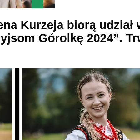
ena Kurzeja biorą udział
yjsom Górolkę 2024”. T