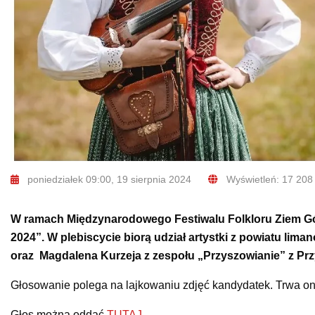
poniedziałek 09:00, 19 sierpnia 2024
Wyświetleń: 17 208
W ramach Międzynarodowego Festiwalu Folkloru Ziem G
2024”. W plebiscycie biorą udział artystki z powiatu lim
oraz Magdalena Kurzeja z zespołu „Przyszowianie” z Prz
Głosowanie polega na lajkowaniu zdjęć kandydatek. Trwa ono
Głos można oddać
TUTAJ