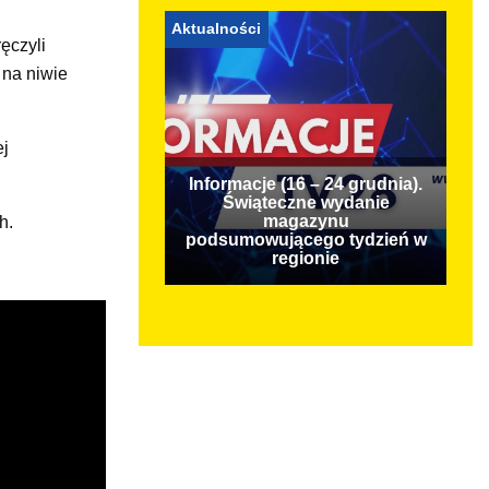
Aktualności
ęczyli
 na niwie
ej
Informacje (16 – 24 grudnia).
Świąteczne wydanie
magazynu
h.
podsumowującego tydzień w
regionie