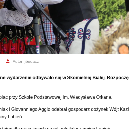
Autor: jbudacz
ne wydarzenie odbywało się w Skomielnej Białej. Rozpoczę
plac przy Szkole Podstawowej im. Władysława Orkana.
niak i Giovanniego Aggio odebrał gospodarz dożynek Wójt Kaz
iny Lubień.
ień dla pracujących na roli rolników z gminy Lubień.