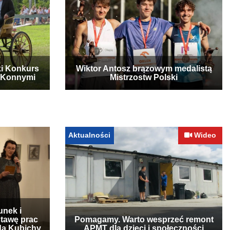
ki Konkurs
Wiktor Antosz brązowym medalistą
 Konnymi
Mistrzostw Polski
Aktualności
Wideo
unek i
stawę prac
Pomagamy. Warto wesprzeć remont