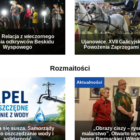
. Relacja z wieczornego
ia odkrywców Beskidu
Ujanowice. XVII Galicyjs
Wyspowego
Powożenia Zaprzęgami
Rozmaitości
Aktualności
a się susza. Samorządy
„Obrazy ciszy – rys
 o oszczędzanie wody i
malarstwo”. Otwarto wy