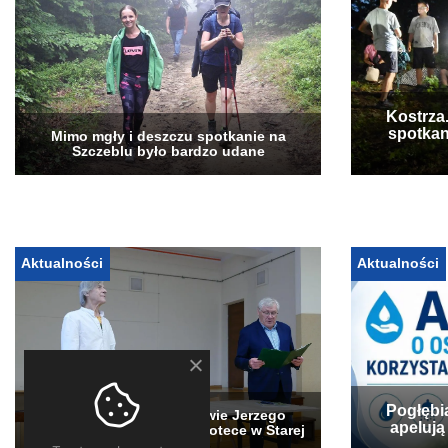
Kostrza
spotkan
Mimo mgły i deszczu spotkanie na
Szczeblu było bardzo udane
Aktualności
Aktualności
Pogłębi
„Stary Sącz” w obiektywie Jerzego
apelują
Jędrysa – wystawa w bibliotece w Starej