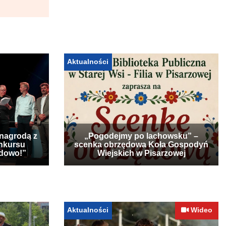
Aktualności
 nagrodą z
„Pogodejmy po lachowsku” –
nkursu
scenka obrzędowa Koła Gospodyń
udowo!”
Wiejskich w Pisarzowej
Aktualności
Wideo