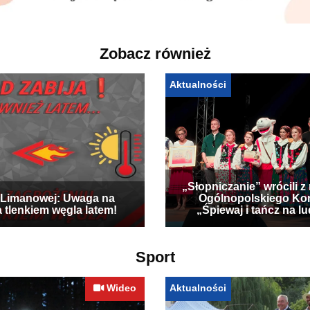
Zobacz również
Aktualności
„Słopniczanie” wrócili z
Limanowej: Uwaga na
Ogólnopolskiego Ko
a tlenkiem węgla latem!
„Śpiewaj i tańcz na l
Sport
Wideo
Aktualności