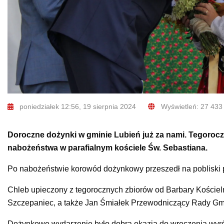
poniedziałek 12:56, 19 sierpnia 2024
Wyświetleń: 27 433
Doroczne dożynki w gminie Lubień już za nami. Tegorocz
nabożeństwa w parafialnym kościele Św. Sebastiana.
Po nabożeństwie korowód dożynkowy przeszedł na pobliski 
Chleb upieczony z tegorocznych zbiorów od Barbary Kościel
Szczepaniec, a także Jan Śmiałek Przewodniczący Rady Gm
Dożynkowe wydarzenie było dobrą okazją do wręczenia wyróżn