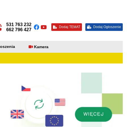
531 763 232
Dodaj TEMAT
Dodaj Ogłoszenie
662 796 427
oszenia
Kamera