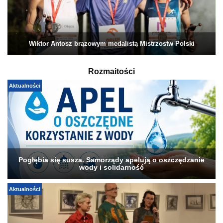
Wiktor Antosz brązowym medalistą Mistrzostw Polski
Rozmaitości
Aktualności
Pogłębia się susza. Samorządy apelują o oszczędzanie
wody i solidarność
Aktualności