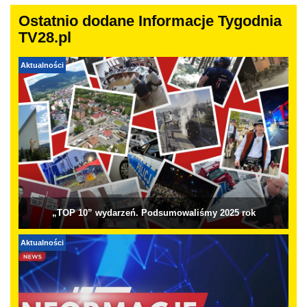
Ostatnio dodane Informacje Tygodnia
TV28.pl
Aktualności
„TOP 10” wydarzeń. Podsumowaliśmy 2025 rok
Aktualności