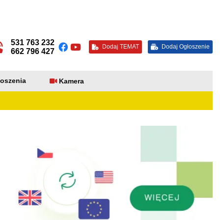
531 763 232
Dodaj TEMAT
Dodaj Ogłoszenie
662 796 427
oszenia
Kamera