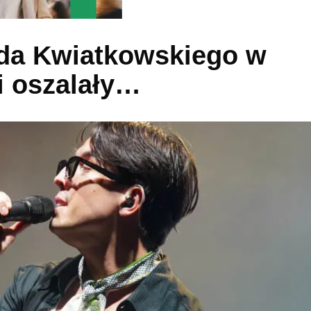
da Kwiatkowskiego w
i oszalały…