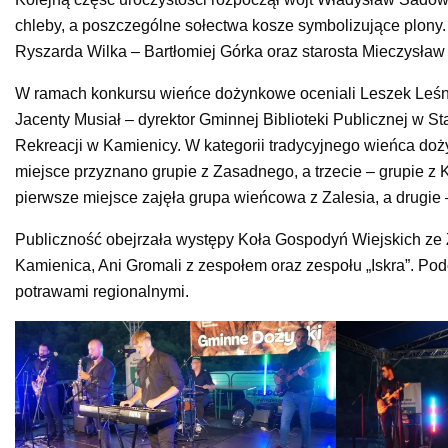
chleby, a poszczególne sołectwa kosze symbolizujące plony.
Ryszarda Wilka – Bartłomiej Górka oraz starosta Mieczysław
W ramach konkursu wieńce dożynkowe oceniali Leszek Leśn
Jacenty Musiał – dyrektor Gminnej Biblioteki Publicznej w St
Rekreacji w Kamienicy. W kategorii tradycyjnego wieńca d
miejsce przyznano grupie z Zasadnego, a trzecie – grupie 
pierwsze miejsce zajęła grupa wieńcowa z Zalesia, a drugie 
Publiczność obejrzała występy Koła Gospodyń Wiejskich ze 
Kamienica, Ani Gromali z zespołem oraz zespołu „Iskra”. P
potrawami regionalnymi.