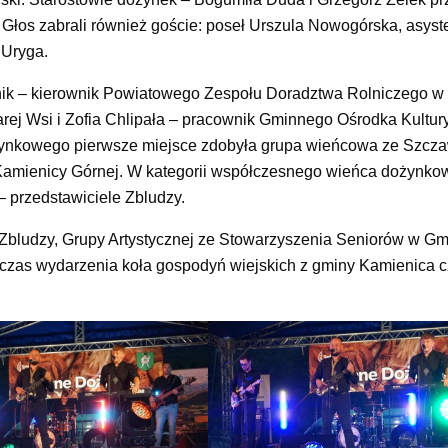
 Głos zabrali również goście: poseł Urszula Nowogórska, asyst
 Uryga.
ik – kierownik Powiatowego Zespołu Doradztwa Rolniczego w
arej Wsi i Zofia Chlipała – pracownik Gminnego Ośrodka Kultury
ożynkowego pierwsze miejsce zdobyła grupa wieńcowa ze Szcza
z Kamienicy Górnej. W kategorii współczesnego wieńca dożynk
– przedstawiciele Zbludzy.
Zbludzy, Grupy Artystycznej ze Stowarzyszenia Seniorów w Gm
odczas wydarzenia koła gospodyń wiejskich z gminy Kamienica 