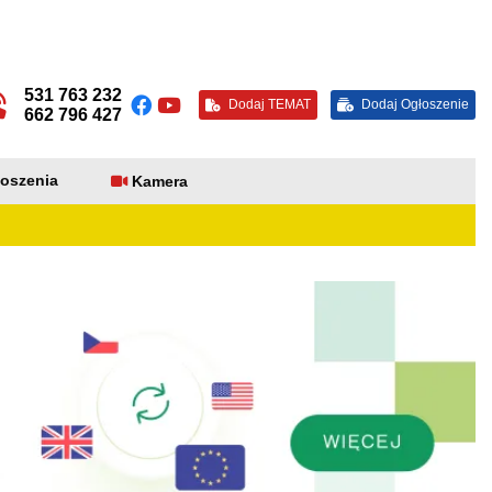
531 763 232
Dodaj TEMAT
Dodaj Ogłoszenie
662 796 427
oszenia
Kamera