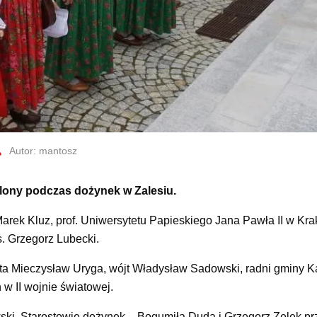
Autor: mantosz
lony podczas dożynek w Zalesiu.
Marek Kluz, prof. Uniwersytetu Papieskiego Jana Pawła II w Kra
. Grzegorz Lubecki.
ta Mieczysław Uryga, wójt Władysław Sadowski, radni gminy K
 w II wojnie światowej.
ski. Starostowie dożynek – Bogumiła Duda i Grzegorz Zelek pr