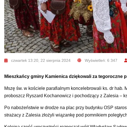
czwartek 13:20, 22 sierpnia 2024
Wyświetleń: 6 347
Mieszkańcy gminy Kamienica dziękowali za tegoroczne p
Mszę św. w kościele parafialnym koncelebrowali ks. dr hab. 
proboszcz Ryszard Kochanowicz i pochodzący z Zalesia – ks
Po nabożeństwie w drodze na plac przy budynku OSP staros
strażacy z Zalesia złożyli wiązankę pod pomnikiem poległych
Kolejną część uroczystości rozpoczął wójt Władysław Sadow